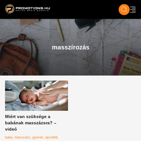
ZENE, FILM & KULT
SPORT
GASZTRO & UTAZÁS
SZÍNES
ÉLET
TECH & TU
masszírozás
Miért van szüksége a
babának masszázsra? –
videó
baba
masszázs
gyerek
újszülött