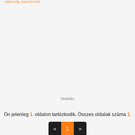
egészség
masszírozás
hirdetés
Ön jelenleg
1.
oldalon tartózkodik. Összes oldalak száma
1
.
«
1
»