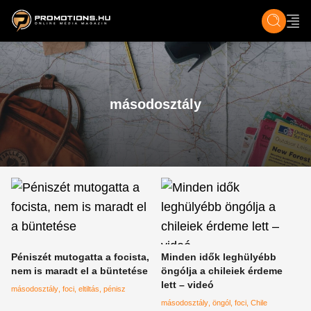
ZENE, FILM & KULT
SPORT
GASZTRO & UTAZÁS
SZÍNES
ÉLET
TECH & TU
másodosztály
Péniszét mutogatta a focista,
Minden idők leghülyébb
nem is maradt el a büntetése
öngólja a chileiek érdeme
lett – videó
másodosztály
foci
eltiltás
pénisz
másodosztály
öngól
foci
Chile