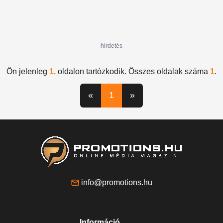
hirdetés
Ön jelenleg
1.
oldalon tartózkodik. Összes oldalak száma
1
.
«
1
»
info@promotions.hu
Információ