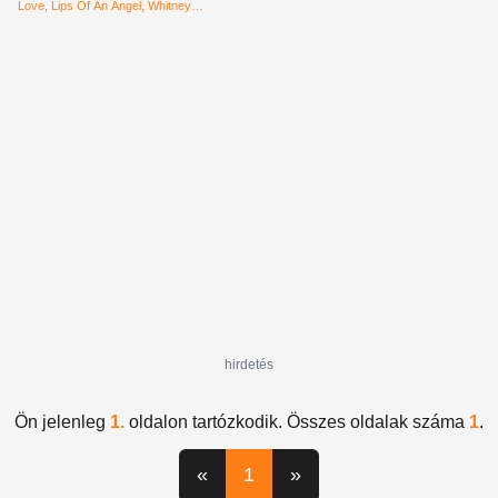
Love
Lips Of An Angel
Whitney
Houston
I Will Always Love You
Bruno
Mars
Marry You
hirdetés
Ön jelenleg
1.
oldalon tartózkodik. Összes oldalak száma
1
.
«
1
»