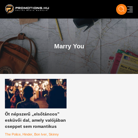
ZENE, FILM & KULT
SPORT
GASZTRO & UTAZÁS
SZÍNES
ÉLET
TECH & TU
Marry You
Öt népszerű „elsőtáncos”
esküvői dal, amely valójában
cseppet sem romantikus
The Police
Hinder
Bon Iver
Skinny