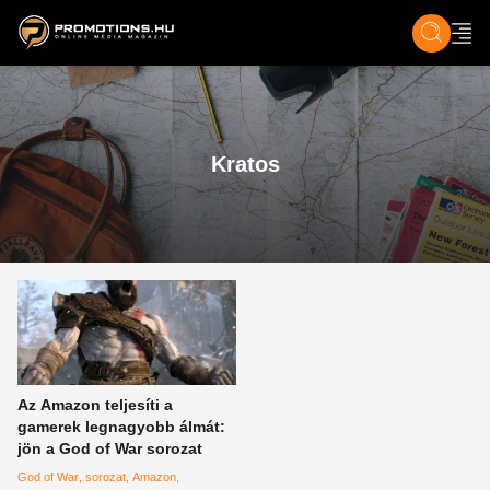
ZENE, FILM & KULT
SPORT
GASZTRO & UTAZÁS
SZÍNES
ÉLET
TECH & TU
Kratos
Az Amazon teljesíti a
gamerek legnagyobb álmát:
jön a God of War sorozat
God of War
sorozat
Amazon