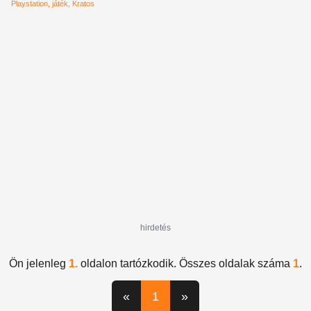
Playstation
játék
Kratos
hirdetés
Ön jelenleg
1.
oldalon tartózkodik. Összes oldalak száma
1
.
«
1
»