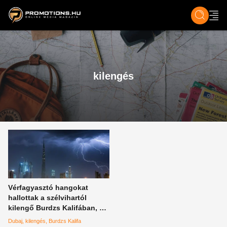
ZENE, FILM & KULT
SPORT
GASZTRO & UTAZÁS
SZÍNES
ÉLET
TECH & TU
kilengés
Vérfagyasztó hangokat
hallottak a szélvihartól
kilengő Burdzs Kalifában, a
világ legmagasabb épülete
Dubaj
kilengés
Burdzs Kalifa