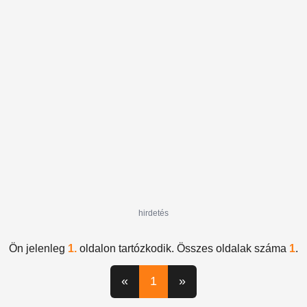
recseg-ropog
hirdetés
Ön jelenleg
1.
oldalon tartózkodik. Összes oldalak száma
1
.
«
1
»