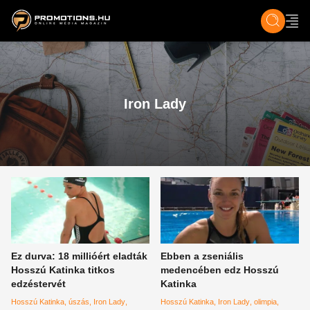
ZENE, FILM & KULT
SPORT
GASZTRO & UTAZÁS
SZÍNES
ÉLET
TECH & TU
Iron Lady
Ez durva: 18 millióért eladták
Ebben a zseniális
Hosszú Katinka titkos
medencében edz Hosszú
edzéstervét
Katinka
Hosszú Katinka
úszás
Iron Lady
Hosszú Katinka
Iron Lady
olimpia