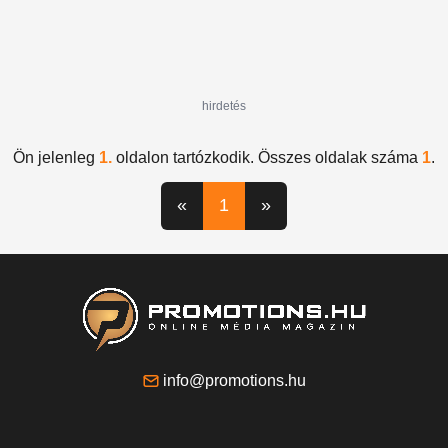
hirdetés
Ön jelenleg
1.
oldalon tartózkodik. Összes oldalak száma
1
.
«
1
»
info@promotions.hu