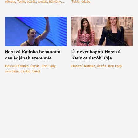
olimpia
Tokió
edzés
árulás
bűntény
Tokió
edzés
vagyon
Iron Swim
olimpiai bajnok
Hosszú Katinka bemutatta
Új nevet kapott Hosszú
családjának szerelmét
Katinka úszóklubja
Hosszú Katinka
úszás
Iron Lady
Hosszú Katinka
úszás
Iron Lady
szerelem
család
barát