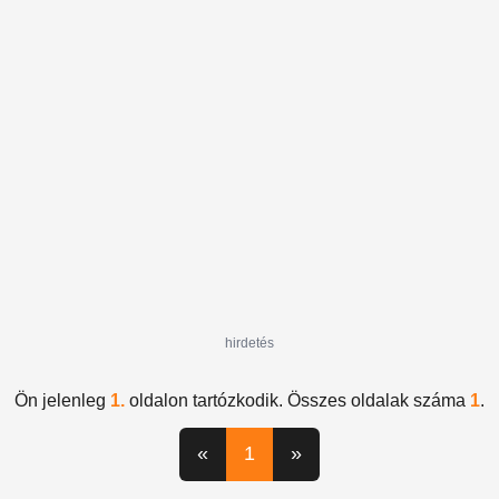
visszavásárlás
hirdetés
Ön jelenleg
1.
oldalon tartózkodik. Összes oldalak száma
1
.
«
1
»