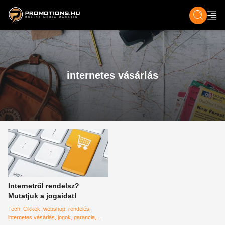
ZENE, FILM & KULT
SPORT
GASZTRO & UTAZÁS
SZÍNES
ÉLET
TECH & TU
internetes vásárlás
Internetről rendelsz?
Mutatjuk a jogaidat!
Tech
Cikkek
webshop
rendelés
internetes vásárlás
jogok
garancia