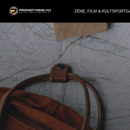
ZENE, FILM & KULT
SPORT
G