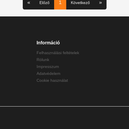
«
1
»
Előző
Következő
Információ
Felhasználási feltételek
Rólunk
Impresszum
Adatvédelem
Cookie használat