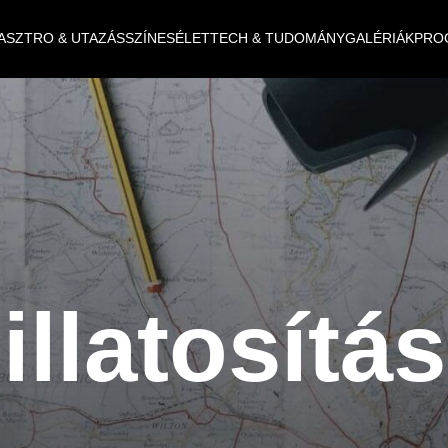
ASZTRO & UTAZÁS
SZÍNES
ÉLET
TECH & TUDOMÁNY
GALÉRIÁK
PRO
illatosítás