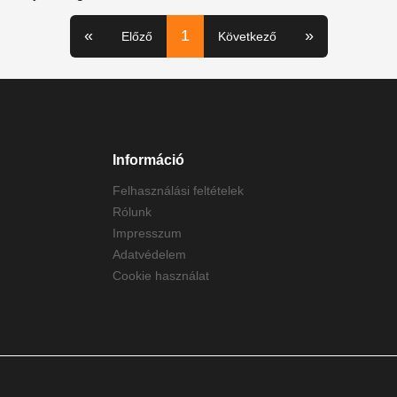
«
1
»
Előző
Következő
Információ
Felhasználási feltételek
Rólunk
Impresszum
Adatvédelem
Cookie használat