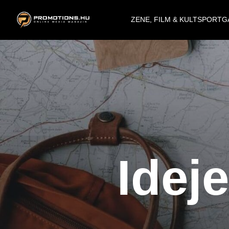
ZENE, FILM & KULT
SPORT
G
Idej