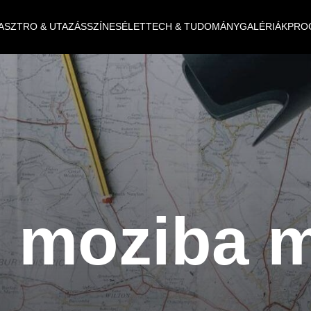
ASZTRO & UTAZÁS
SZÍNES
ÉLET
TECH & TUDOMÁNY
GALÉRIÁK
PRO
e moziba 