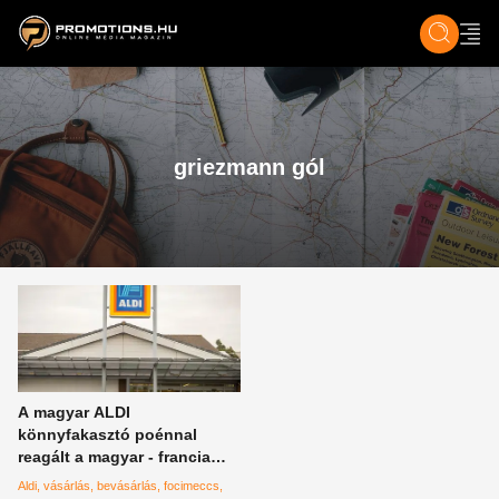
ZENE, FILM & KULT
SPORT
GASZTRO & UTAZÁS
SZÍNES
ÉLET
TECH & TU
griezmann gól
A magyar ALDI
könnyfakasztó poénnal
reagált a magyar - francia
focimeccsre, erre tuti, hogy
Aldi
vásárlás
bevásárlás
focimeccs