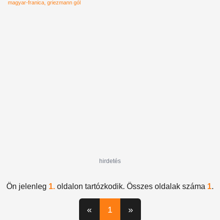
nem számítottál!
magyar-franica
griezmann gól
hirdetés
Ön jelenleg
1.
oldalon tartózkodik. Összes oldalak száma
1
.
«
1
»