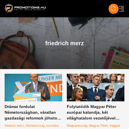
ZENE, FILM & KULT
SPORT
GASZTRO & UTAZÁS
SZÍNES
ÉLET
TECH & TU
friedrich merz
Drámai fordulat
Folytatódik Magyar Péter
Németországban, váratlan
európai kalandja, két
gazdasági reformok jöhetnek
világhatalom vezetőjével
Merzék által
találkozik holnap
friedrich merz
Németország
kormány
Magyarország
Magyar Péter
magyar