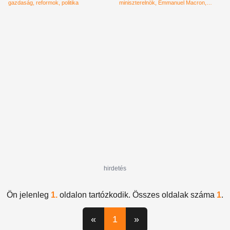
gazdaság
reformok
politika
miniszterelnök
Emmanuel Macron
friedrich merz
német kancellár
Franciaország
Párizs
Berlin
Európa
magyar kormány
hirdetés
Ön jelenleg
1.
oldalon tartózkodik. Összes oldalak száma
1
.
«
1
»