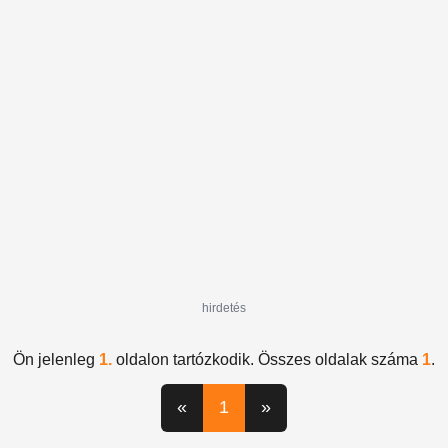
Tech
hirdetés
Ön jelenleg
1.
oldalon tartózkodik. Összes oldalak száma
1
.
«
1
»