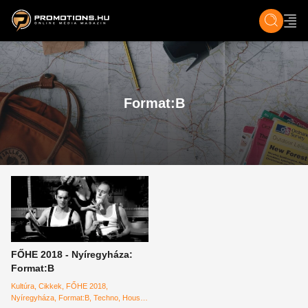
ZENE, FILM & KULT
SPORT
GASZTRO & UTAZÁS
SZÍNES
ÉLET
TECH & TU
Format:B
FŐHE 2018 - Nyíregyháza:
Format:B
Kultúra
Cikkek
FŐHE 2018
Nyíregyháza
Format:B
Techno
House