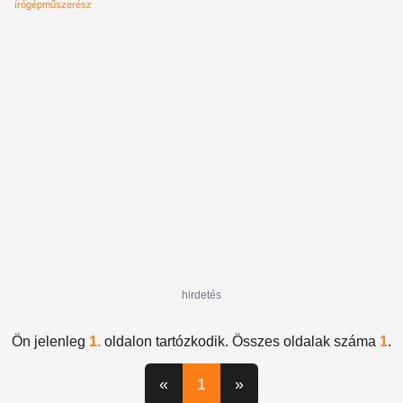
írógépműszerész
hirdetés
Ön jelenleg
1.
oldalon tartózkodik. Összes oldalak száma
1
.
«
1
»