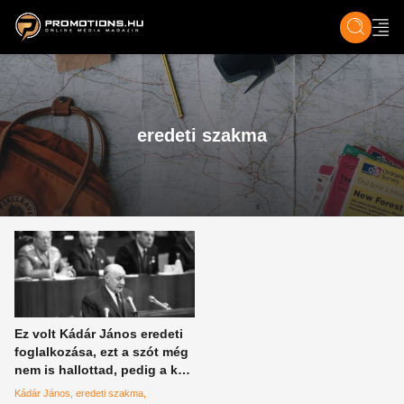
ZENE, FILM & KULT
SPORT
GASZTRO & UTAZÁS
SZÍNES
ÉLET
TECH & TU
eredeti szakma
Ez volt Kádár János eredeti
foglalkozása, ezt a szót még
nem is hallottad, pedig a kor
krémjébe tartozott
Kádár János
eredeti szakma