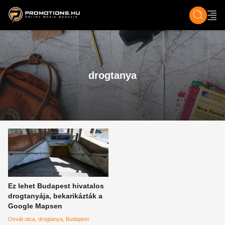
ZENE, FILM & KULT
SPORT
GASZTRO & UTAZÁS
SZÍNES
ÉLET
TECH & TU
drogtanya
Ez lehet Budapest hivatalos
drogtanyája, bekarikázták a
Google Mapsen
Osvát utca
drogtanya
Budapest