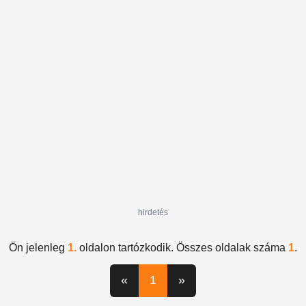
hirdetés
Ön jelenleg
1.
oldalon tartózkodik. Összes oldalak száma
1
.
«
1
»