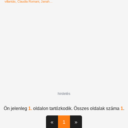
válogatás
villantás
Claudia Romani
Janah
Vanderper
hirdetés
Ön jelenleg
1.
oldalon tartózkodik. Összes oldalak száma
1
.
«
1
»