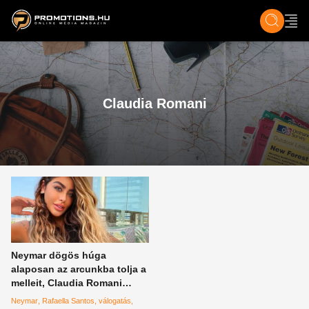
ZENE, FILM & KULT
SPORT
GASZTRO & UTAZÁS
SZÍNES
ÉLET
TECH & TU
Claudia Romani
Neymar dögös húga
alaposan az arcunkba tolja a
melleit, Claudia Romani
pedig a popsijával hódít –
Neymar
Rafaella Santos
válogatás