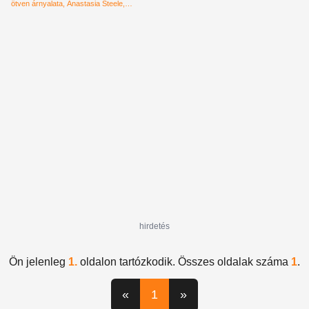
be
ötven árnyalata
Anastasia Steele
beskatulyázás
előítélet
sztereotípia
öltöny
BDSM
könyv
Christian Grey
hirdetés
Ön jelenleg
1.
oldalon tartózkodik. Összes oldalak száma
1
.
«
1
»