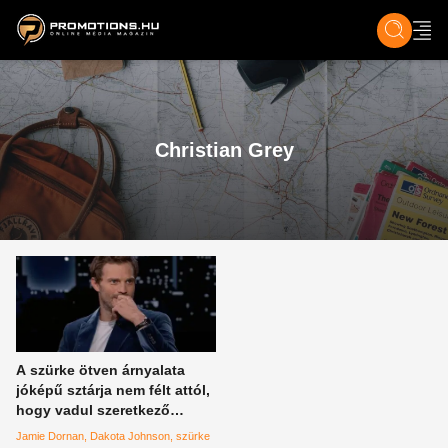
ZENE, FILM & KULT
SPORT
GASZTRO & UTAZÁS
SZÍNES
ÉLET
TECH & TU
Christian Grey
A szürke ötven árnyalata
jóképű sztárja nem félt attól,
hogy vadul szeretkező
milliárdosként skatulyázzák
Jamie Dornan
Dakota Johnson
szürke