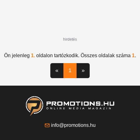
hirdetés
Ön jelenleg
1.
oldalon tartózkodik. Összes oldalak száma
1
.
«
1
»
info@promotions.hu