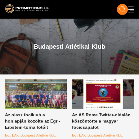
ZENE, FILM & KULT
SPORT
GASZTRO & UTAZÁS
SZÍNES
ÉLET
TECH & TU
Budapesti Atlétikai Klub
Az olasz fociklub a
Az AS Roma Twitter-oldalán
honlapján közölte az Egri-
köszöntötte a magyar
Erbstein-torna fotóit
focicsapatot
foci
BAK
Budapesti Atlétikai Klub
foci
BAK
Budapesti Atlétikai Klub