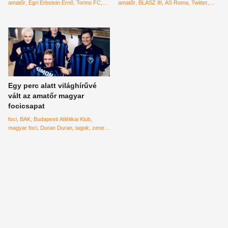
amatőr
Egri Erbstein Ernő
Torino FC
amatőr
BLASZ III
AS Roma
Twitter
fotók
torna
olasz foci
testvériség
Egri Erbstein Ernő
kupa
BEAC
Corinthian Casuals FC
Egy perc alatt világhírűvé
vált az amatőr magyar
focicsapat
foci
BAK
Budapesti Atlétikai Klub
magyar foci
Duran Duran
tagok
zene
együttes