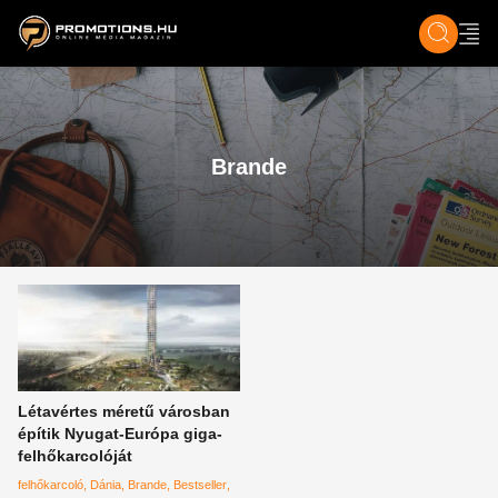
ZENE, FILM & KULT
SPORT
GASZTRO & UTAZÁS
SZÍNES
ÉLET
TECH & TU
Brande
Létavértes méretű városban
építik Nyugat-Európa giga-
felhőkarcolóját
felhőkarcoló
Dánia
Brande
Bestseller