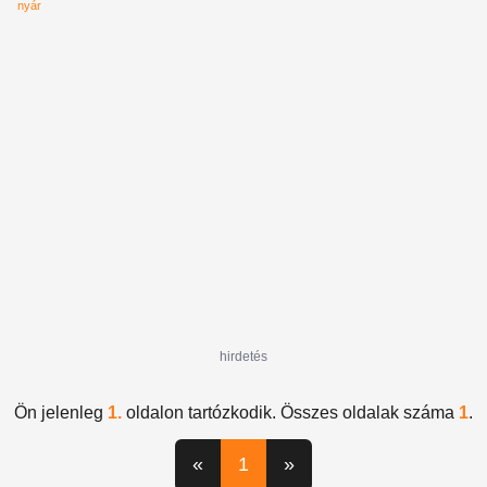
nyár
hirdetés
Ön jelenleg
1.
oldalon tartózkodik. Összes oldalak száma
1
.
«
1
»