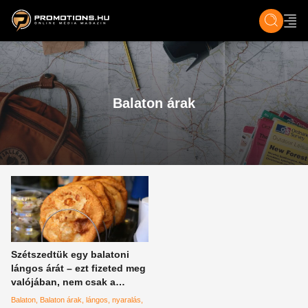
ZENE, FILM & KULT
SPORT
GASZTRO & UTAZÁS
SZÍNES
ÉLET
TECH & TU
Balaton árak
Szétszedtük egy balatoni
lángos árát – ezt fizeted meg
valójában, nem csak a
tésztát
Balaton
Balaton árak
lángos
nyaralás