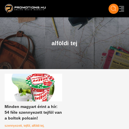
ZENE, FILM & KULT
SPORT
GASZTRO & UTAZÁS
SZÍNES
ÉLET
TECH & TU
alföldi tej
Minden magyart érint a hír:
54 féle szennyezett tejföl van
a boltok polcain!
szennyezett
tejföl
alföldi tej