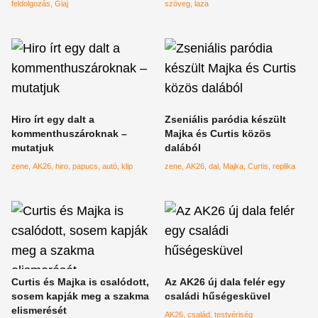
feldolgozás
Giaj
szöveg
laza
Hiro írt egy dalt a
Zseniális paródia készült
kommenthuszároknak –
Majka és Curtis közös
mutatjuk
dalából
zene
AK26
hiro
papucs
autó
klip
zene
AK26
dal
Majka
Curtis
replika
Curtis és Majka is csalódott,
Az AK26 új dala felér egy
sosem kapják meg a szakma
családi hűségesküvel
elismerését
AK26
család
testvériség