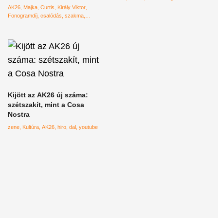
AK26
Majka
Curtis
Király Viktor
Fonogramdíj
csalódás
szakma
Kozmix
Lányi Lala
Kijött az AK26 új száma:
szétszakít, mint a Cosa
Nostra
zene
Kultúra
AK26
hiro
dal
youtube