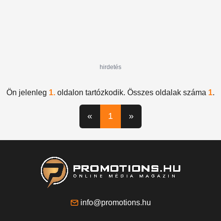
hirdetés
Ön jelenleg
1.
oldalon tartózkodik. Összes oldalak száma
1
.
«
1
»
info@promotions.hu