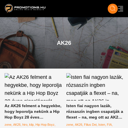
ZENE, FILM & KULT
SPORT
GASZTRO & UTAZÁS
SZÍNES
ÉLET
TECH & TU
AK26
Az AK26 felment a hegyekbe,
Isten fiai nagyon lazák,
hogy leporolja nekünk a Hip
rózsaszín ingben csapatják a
Hop Boyz 28 éves
flexet – na, meg ott az AK26
gigaslágerét
is
zene
AK26
hiro
klip
Hip Hop Boyz
zene
AK26
Filius Dei
Isten
FIA