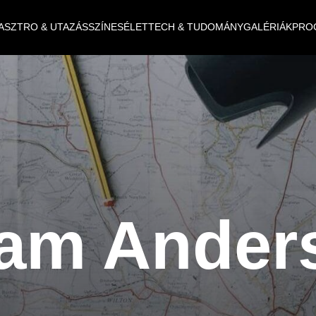
ASZTRO & UTAZÁS
SZÍNES
ÉLET
TECH & TUDOMÁNY
GALÉRIÁK
PRO
am Ander