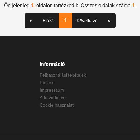
Ön jelenleg
1.
oldalon tartózkodik. Összes oldalak száma
1
.
«
1
»
Előző
Következő
Információ
Felhasználási feltételek
Rólunk
Impresszum
Adatvédelem
Cookie használat