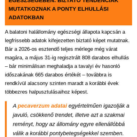
EGÉSZSÉGÉBEN: BIZTATÓ TENDENCIÁK
MUTATKOZNAK A PONTY ELHULLÁSI
ADATOKBAN
A balatoni halállomány egészségi állapota kapcsán a
legfrissebb adatok kifejezetten biztató képet mutatnak.
Bár a 2026-os esztendő teljes mérlege még várat
magára, a május 31-ig regisztrált 808 darabos elhullás
– bár minimálisan meghaladja a tavalyi év hasonló
időszakának 665 darabos értékét – továbbra is
rendkívül alacsony szinten maradt a korábbi évek
többezres halpusztulásaihoz képest.
A
pecaverzum adatai
egyértelműen igazolják a
javuló, csökkenő trendet, illetve azt a szakmai
reményt, hogy az állomány egyre ellenállóbbá
válik a korábbi pontybetegségekkel szemben.