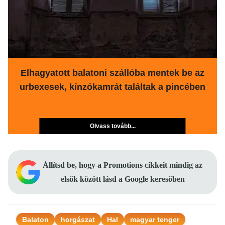
Elhagyatott balatoni szállóba mentek be az
urbexesek, kínzókamrát találtak a pincében
Olvass tovább...
Állítsd be, hogy a Promotions cikkeit mindig az
elsők között lásd a Google keresőben
Balaton
horgászat
Hal
magyar tenger