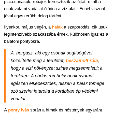
placcsanások, robajok keresztezik az újtát, mintha
csak valami vadállat ólódna a víz alatt. Ennél viszont
jóval egyszerűbb dolog történt.
Ilyenkor, május végén, a
halak
a szaporodási ciklusuk
legintenzívebb szakaszába érnek, különösen igaz ez a
balatoni pontyokra.
A horgász, aki egy csónak segítségével
közelítette meg a területet,
beszámolt róla
,
hogy a vízi növényzet szinte megsemmisült a
területen. A nádas rombolásának nyomai
egészen elképesztőek, hiszen a halak tömege
szó szerint letarolta a korábban ép védelmi
vonalat.
A
ponty ívás
során a hímek és nőstények egyaránt