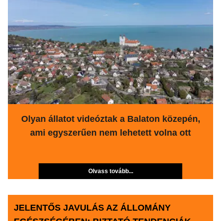
Olyan állatot videóztak a Balaton közepén,
ami egyszerűen nem lehetett volna ott
Olvass tovább...
JELENTŐS JAVULÁS AZ ÁLLOMÁNY