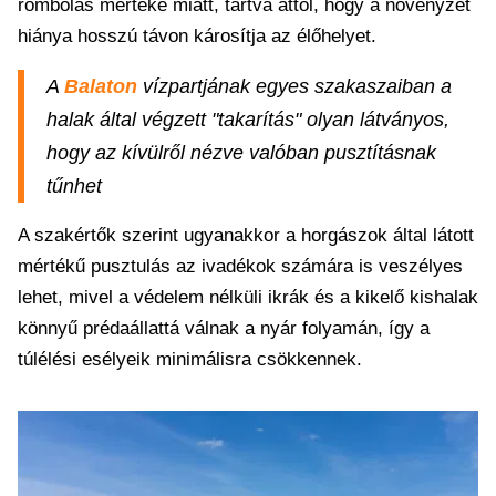
rombolás mértéke miatt, tartva attól, hogy a növényzet
hiánya hosszú távon károsítja az élőhelyet.
A
Balaton
vízpartjának egyes szakaszaiban a
halak által végzett "takarítás" olyan látványos,
hogy az kívülről nézve valóban pusztításnak
tűnhet
A szakértők szerint ugyanakkor a horgászok által látott
mértékű pusztulás az ivadékok számára is veszélyes
lehet, mivel a védelem nélküli ikrák és a kikelő kishalak
könnyű prédaállattá válnak a nyár folyamán, így a
túlélési esélyeik minimálisra csökkennek.