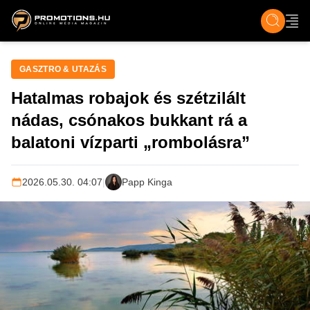
ZENE, FILM & KULT
SPORT
GASZTRO & UTAZÁS
SZÍNES
ÉLET
TECH & TU
GASZTRO & UTAZÁS
Hatalmas robajok és szétzilált
nádas, csónakos bukkant rá a
balatoni vízparti „rombolásra”
2026.05.30. 04:07
|
Papp Kinga