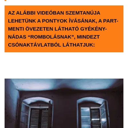
AZ ALÁBBI VIDEÓBAN SZEMTANÚJA
LEHETÜNK A PONTYOK ÍVÁSÁNAK, A PART-
MENTI ÖVEZETEN LÁTHATÓ GYÉKÉNY-
NÁDAS “ROMBOLÁSNAK”, MINDEZT
CSÓNAKTÁVLATBÓL LÁTHATJUK: