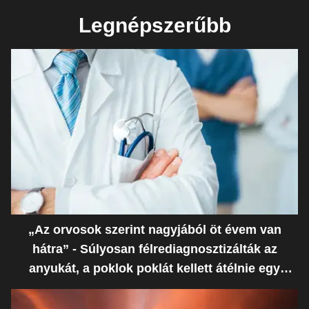
Legnépszerűbb
„Az orvosok szerint nagyjából öt évem van
hátra” - Súlyosan félrediagnosztizálták az
anyukát, a poklok poklát kellett átélnie egy
ostoba hiba miatt