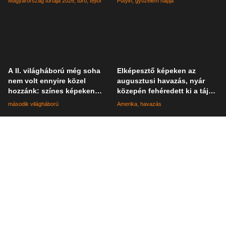
Magyarország tortája 2026
túró
tejföl
Putyin
győzelem napja
A II. világháború még soha
Elképesztő képeken az
nem volt ennyire közel
augusztusi havazás, nyár
hozzánk: színes képeken
közepén fehéredett ki a táj
elevenednek meg a katonák
Kaliforniában
második világháború
Amerika
havazás
mindennapjai