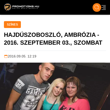
ZENE, FILM & KULT
SPORT
GASZTRO & UTAZÁS
SZÍNES
ÉLET
TECH & TU
SZÍNES
HAJDÚSZOBOSZLÓ, AMBRÓZIA -
2016. SZEPTEMBER 03., SZOMBAT
2016.09.05. 12:19