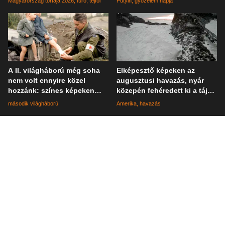
Magyarország tortája 2026
túró
tejföl
Putyin
győzelem napja
A II. világháború még soha
Elképesztő képeken az
nem volt ennyire közel
augusztusi havazás, nyár
hozzánk: színes képeken
közepén fehéredett ki a táj
elevenednek meg a katonák
Kaliforniában
második világháború
Amerika
havazás
mindennapjai