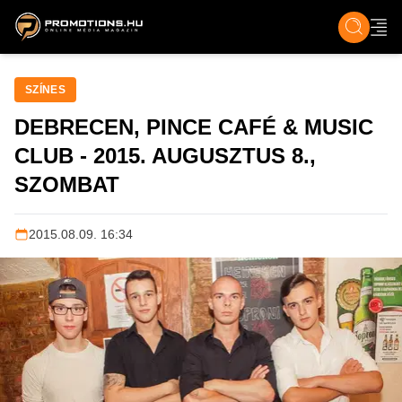
ZENE, FILM & KULT
SPORT
GASZTRO & UTAZÁS
SZÍNES
ÉLET
TECH & TU
SZÍNES
DEBRECEN, PINCE CAFÉ & MUSIC
CLUB - 2015. AUGUSZTUS 8.,
SZOMBAT
2015.08.09. 16:34