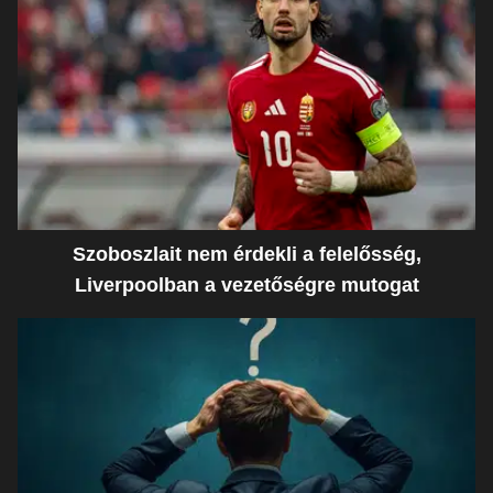
Szoboszlait nem érdekli a felelősség,
Liverpoolban a vezetőségre mutogat