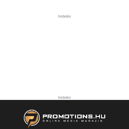
hirdetés
hirdetés