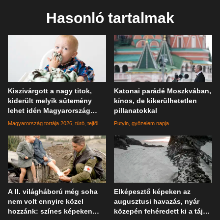
Hasonló tartalmak
Kiszivárgott a nagy titok,
Katonai parádé Moszkvában,
kiderült melyik sütemény
kínos, de kikerülhetetlen
lehet idén Magyarország
pillanatokkal
tortája
Magyarország tortája 2026
túró
tejföl
Putyin
győzelem napja
A II. világháború még soha
Elképesztő képeken az
nem volt ennyire közel
augusztusi havazás, nyár
hozzánk: színes képeken
közepén fehéredett ki a táj