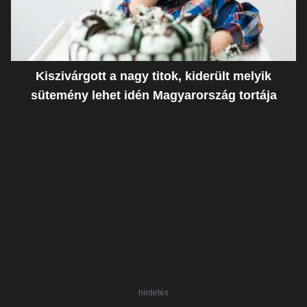
Kiszivárgott a nagy titok, kiderült melyik
sütemény lehet idén Magyarország tortája
hirdetés