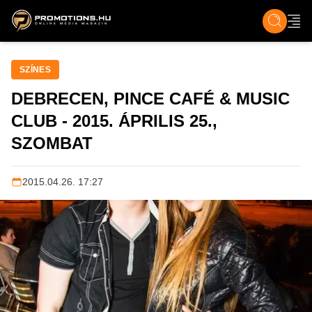
ZENE, FILM & KULT
SPORT
GASZTRO & UTAZÁS
SZÍNES
ÉLET
TECH & TU
SZÍNES
DEBRECEN, PINCE CAFÉ & MUSIC
CLUB - 2015. ÁPRILIS 25.,
SZOMBAT
2015.04.26. 17:27