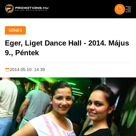
ZENE, FILM & KULT
SPORT
GASZTRO & UTAZÁS
SZÍNES
ÉLET
TECH & TU
SZÍNES
Eger, Liget Dance Hall - 2014. Május
9., Péntek
2014.05.10. 14:39