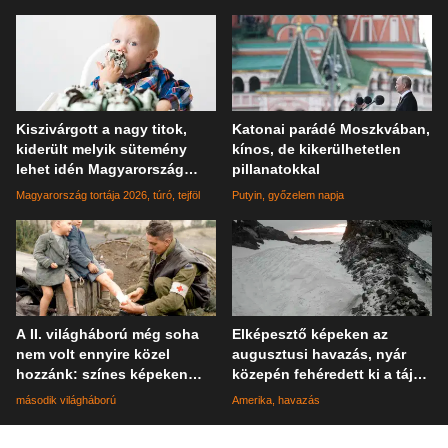
Kiszivárgott a nagy titok,
Katonai parádé Moszkvában,
kiderült melyik sütemény
kínos, de kikerülhetetlen
lehet idén Magyarország
pillanatokkal
tortája
Magyarország tortája 2026
túró
tejföl
Putyin
győzelem napja
A II. világháború még soha
Elképesztő képeken az
nem volt ennyire közel
augusztusi havazás, nyár
hozzánk: színes képeken
közepén fehéredett ki a táj
elevenednek meg a katonák
Kaliforniában
második világháború
Amerika
havazás
mindennapjai