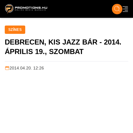
ZENE, FILM & KULT
SPORT
GASZTRO & UTAZÁS
SZÍNES
ÉLET
TECH & TU
SZÍNES
DEBRECEN, KIS JAZZ BÁR - 2014.
ÁPRILIS 19., SZOMBAT
2014.04.20. 12:26