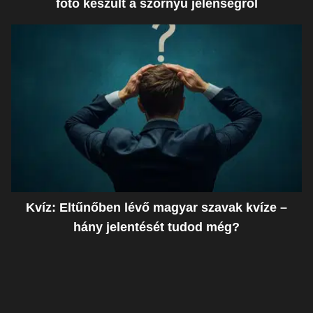
fotó készült a szörnyű jelenségről
Kvíz: Eltűnőben lévő magyar szavak kvíze –
hány jelentését tudod még?