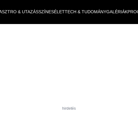
ASZTRO & UTAZÁS
SZÍNES
ÉLET
TECH & TUDOMÁNY
GALÉRIÁK
PRO
hirdetés