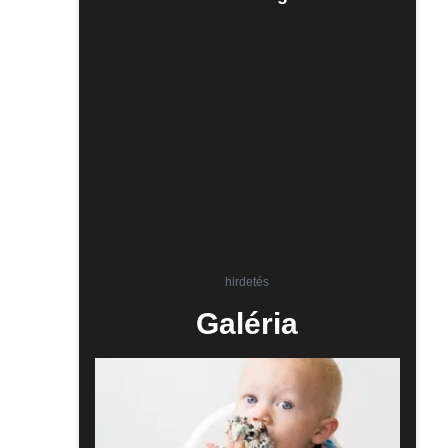
hirdetés
Galéria