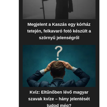
Megjelent a Kaszás egy kórház
tetején, felkavaró fotó készült a
szörnyű jelenségről
Kvíz: Eltűnőben lévő magyar
szavak kvíze – hány jelentését
tudod még?