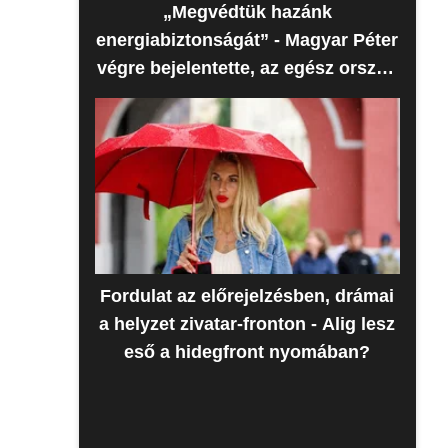
„Megvédtük hazánk
energiabiztonságát” - Magyar Péter
végre bejelentette, az egész ország
erre várt
Fordulat az előrejelzésben, drámai
a helyzet zivatar-fronton - Alig lesz
eső a hidegfront nyomában?