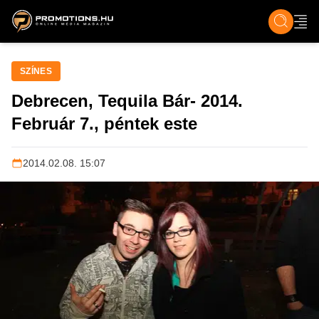
ZENE, FILM & KULT
SPORT
GASZTRO & UTAZÁS
SZÍNES
ÉLET
TECH & TU
SZÍNES
Debrecen, Tequila Bár- 2014.
Február 7., péntek este
2014.02.08. 15:07