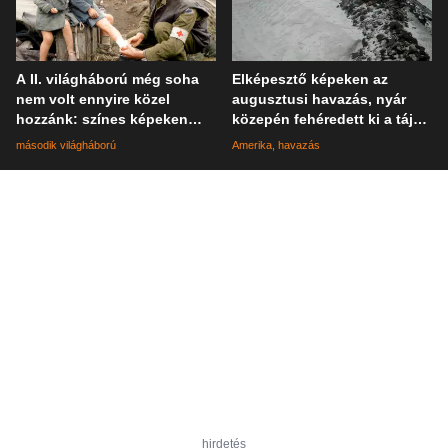
A II. világháború még soha
Elképesztő képeken az
nem volt ennyire közel
augusztusi havazás, nyár
hozzánk: színes képeken
közepén fehéredett ki a táj
elevenednek meg a katonák
Kaliforniában
második világháború
Amerika
havazás
mindennapjai
hirdetés