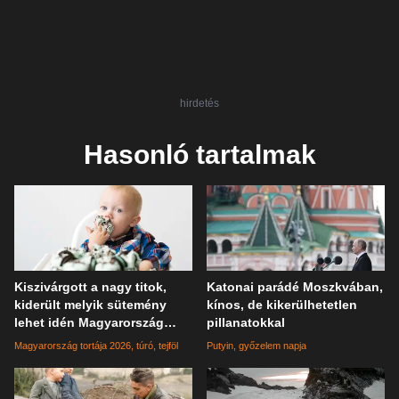
hirdetés
Hasonló tartalmak
Kiszivárgott a nagy titok,
Katonai parádé Moszkvában,
kiderült melyik sütemény
kínos, de kikerülhetetlen
lehet idén Magyarország
pillanatokkal
tortája
Magyarország tortája 2026
túró
tejföl
Putyin
győzelem napja