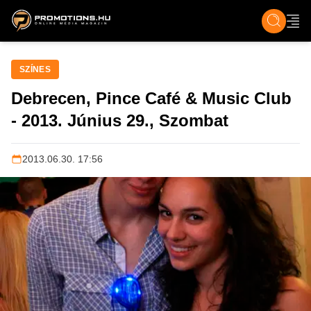
ZENE, FILM & KULT
SPORT
GASZTRO & UTAZÁS
SZÍNES
ÉLET
TECH & TU
SZÍNES
Debrecen, Pince Café & Music Club
- 2013. Június 29., Szombat
2013.06.30. 17:56