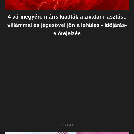
4 vármegyére máris kiadták a zivatar-riasztást,
villámmal és jégesővel jön a lehűlés - Időjárás-
előrejelzés
hirdetés