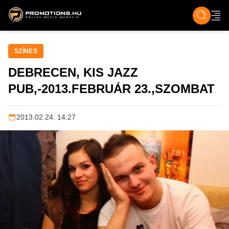
ZENE, FILM & KULT
SPORT
GASZTRO & UTAZÁS
SZÍNES
ÉLET
TECH & TU
SZÍNES
DEBRECEN, KIS JAZZ
PUB,-2013.FEBRUÁR 23.,SZOMBAT
2013.02.24. 14:27