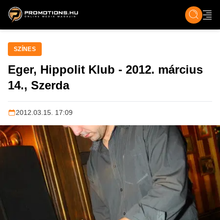
ZENE, FILM & KULT
SPORT
GASZTRO & UTAZÁS
SZÍNES
ÉLET
TECH & TU
SZÍNES
Eger, Hippolit Klub - 2012. március
14., Szerda
2012.03.15. 17:09