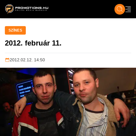
ZENE, FILM & KULT
SPORT
GASZTRO & UTAZÁS
SZÍNES
ÉLET
TECH & TU
SZÍNES
2012. február 11.
2012.02.12. 14:50