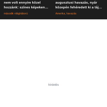
nem volt ennyire közel
augusztusi havazás, nyár
hozzánk: színes képeken
közepén fehéredett ki a táj
elevenednek meg a katonák
Kaliforniában
második világháború
Amerika
havazás
mindennapjai
hirdetés