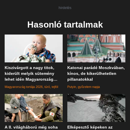
hirdetés
Hasonló tartalmak
Kiszivárgott a nagy titok,
Katonai parádé Moszkvában,
kiderült melyik sütemény
kínos, de kikerülhetetlen
lehet idén Magyarország
pillanatokkal
tortája
Magyarország tortája 2026
túró
tejföl
Putyin
győzelem napja
A II. világháború még soha
Elképesztő képeken az