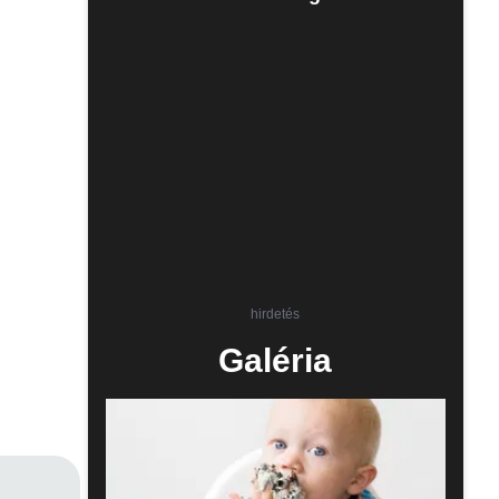
hirdetés
Galéria