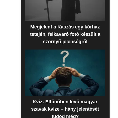
Megjelent a Kaszás egy kórház
tetején, felkavaró fotó készült a
szörnyű jelenségről
Kvíz: Eltűnőben lévő magyar
szavak kvíze – hány jelentését
tudod még?