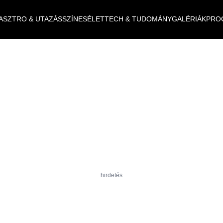
ASZTRO & UTAZÁS
SZÍNES
ÉLET
TECH & TUDOMÁNY
GALÉRIÁK
PRO
hirdetés