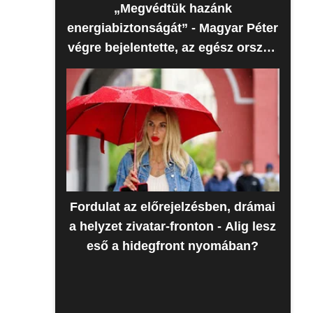
„Megvédtük hazánk
energiabiztonságát” - Magyar Péter
végre bejelentette, az egész ország
erre várt
Fordulat az előrejelzésben, drámai
a helyzet zivatar-fronton - Alig lesz
eső a hidegfront nyomában?