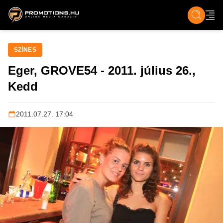
ZENE, FILM & KULT
SPORT
GASZTRO & UTAZÁS
SZÍNES
ÉLET
TECH & TU
SZÍNES
Eger, GROVE54 - 2011. július 26.,
Kedd
2011.07.27. 17:04