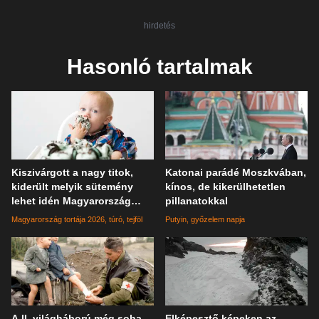
hirdetés
Hasonló tartalmak
Kiszivárgott a nagy titok,
Katonai parádé Moszkvában,
kiderült melyik sütemény
kínos, de kikerülhetetlen
lehet idén Magyarország
pillanatokkal
tortája
Magyarország tortája 2026
túró
tejföl
Putyin
győzelem napja
A II. világháború még soha
Elképesztő képeken az