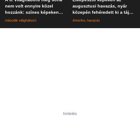
nem volt ennyire közel
augusztusi havazás, nyár
hozzánk: színes képeken
közepén fehéredett ki a táj
elevenednek meg a katonák
Kaliforniában
második világháború
Amerika
havazás
mindennapjai
hirdetés