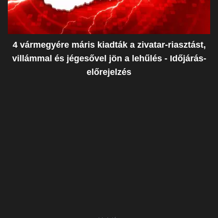
4 vármegyére máris kiadták a zivatar-riasztást,
villámmal és jégesővel jön a lehűlés - Időjárás-
előrejelzés