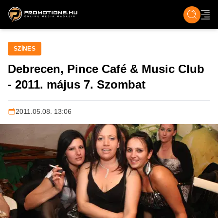
ZENE, FILM & KULT
SPORT
GASZTRO & UTAZÁS
SZÍNES
ÉLET
TECH & TU
SZÍNES
Debrecen, Pince Café & Music Club
- 2011. május 7. Szombat
2011.05.08. 13:06