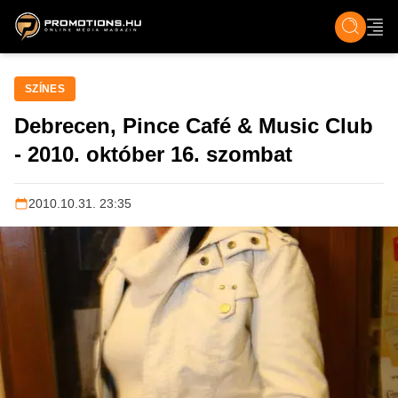
ZENE, FILM & KULT
SPORT
GASZTRO & UTAZÁS
SZÍNES
ÉLET
TECH & TU
SZÍNES
Debrecen, Pince Café & Music Club
- 2010. október 16. szombat
2010.10.31. 23:35