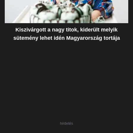
Kiszivárgott a nagy titok, kiderült melyik
sütemény lehet idén Magyarország tortája
hirdetés