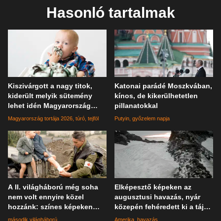
Hasonló tartalmak
Kiszivárgott a nagy titok,
Katonai parádé Moszkvában,
kiderült melyik sütemény
kínos, de kikerülhetetlen
lehet idén Magyarország
pillanatokkal
tortája
Magyarország tortája 2026
túró
tejföl
Putyin
győzelem napja
A II. világháború még soha
Elképesztő képeken az
nem volt ennyire közel
augusztusi havazás, nyár
hozzánk: színes képeken
közepén fehéredett ki a táj
elevenednek meg a katonák
Kaliforniában
második világháború
Amerika
havazás