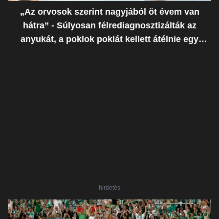
„Az orvosok szerint nagyjából öt évem van
hátra” - Súlyosan félrediagnosztizálták az
anyukát, a poklok poklát kellett átélnie egy
ostoba hiba miatt
hirdetés