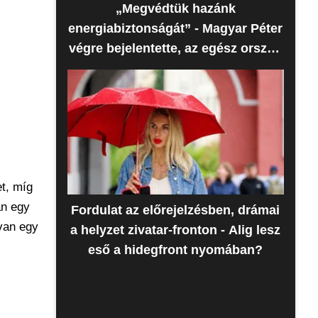
„Megvédtük hazánk
energiabiztonságát” - Magyar Péter
végre bejelentette, az egész ország
erre várt
t, míg
an egy
Fordulat az előrejelzésben, drámai
 van egy
a helyzet zivatar-fronton - Alig lesz
eső a hidegfront nyomában?