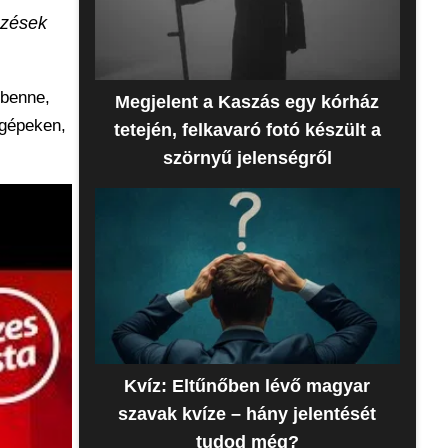
ezések
 benne,
Megjelent a Kaszás egy kórház
őgépeken,
tetején, felkavaró fotó készült a
szörnyű jelenségről
Kvíz: Eltűnőben lévő magyar
szavak kvíze – hány jelentését
tudod még?