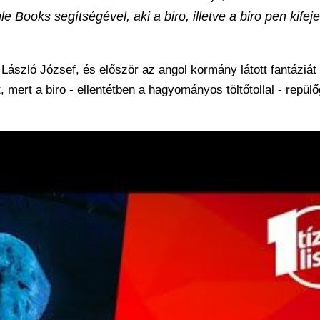
 Books segítségével, aki a biro, illetve a biro pen kifej
László József, és először az angol kormány látott fantáziát
 mert a biro - ellentétben a hagyományos töltőtollal - repül