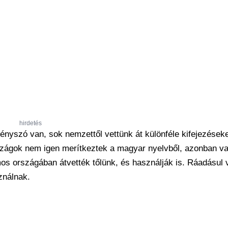
hirdetés
nyszó van, sok nemzettől vettünk át különféle kifejezéseke
országok nem igen merítkeztek a magyar nyelvből, azonban v
ámos országában átvették tőlünk, és használják is. Ráadásul
ználnak.