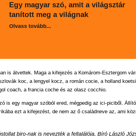
Egy magyar szó, amit a világsztár
tanított meg a világnak
Olvass tovább...
ban is átvettek. Maga a kifejezés a Komárom-Esztergom vá
zlovák koc, a lengyel kocz, a román cocie, a holland koetsi
ol coach, a francia coche és az olasz cocchio.
ó is egy magyar szóból ered, mégpedig az ici-piciből. Állít
rikába ezt a kifejezést, de nem az ő családneve az, ami kö
llat biro-nak is nevezték a feltalálója, Bíró László Józs