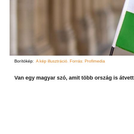
Borítókép:
A kép illusztráció. Forrás: Profimedia
Van egy magyar szó, amit több ország is átvett