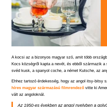
A kocsi az a bizonyos magyar szó, amit több ország
Kocs községről kapta a nevét, és ebből származik a s
svéd kusk, a spanyol coche, a német Kutsche, az ang
Ehhez tartozó érdekesség, hogy az angol itsy-bitsy sz
híres magyar származású filmrendező
vitte ki Ame
vált az angoloknál.
Az 1950-es években az angol nyelvben a golyósto