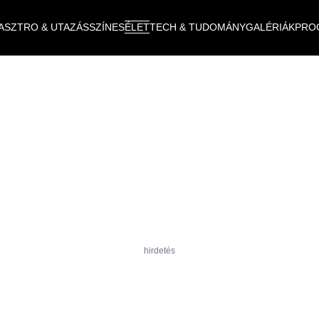
ASZTRO & UTAZÁS
SZÍNES
ÉLET
TECH & TUDOMÁNY
GALÉRIÁK
PRO
hirdetés