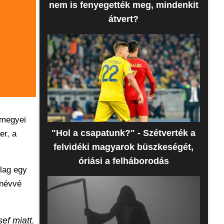
nem is fenyegették meg, mindenkit
átvert?
rmegyei
"Hol a csapatunk?" - Szétverték a
er, a
felvidéki magyarok büszkeségét,
óriási a felháborodás
ólag egy
znévvé
ef miatt.