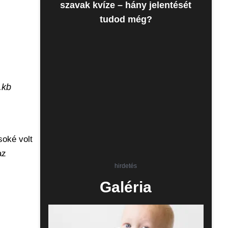
szavak kvíze – hány jelentését
tudod még?
.kb
soké volt
az
hirdetés
Galéria