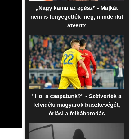
„Nagy kamu az egész” - Majkát
nem is fenyegették meg, mindenkit
átvert?
"Hol a csapatunk?" - Szétverték a
felvidéki magyarok büszkeségét,
óriási a felháborodás