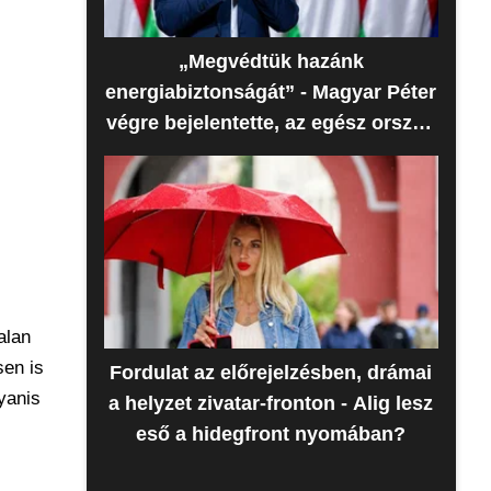
„Megvédtük hazánk
energiabiztonságát” - Magyar Péter
végre bejelentette, az egész ország
erre várt
alan
sen is
Fordulat az előrejelzésben, drámai
yanis
a helyzet zivatar-fronton - Alig lesz
eső a hidegfront nyomában?