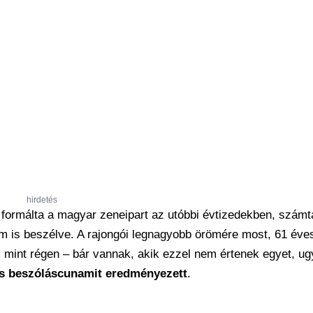
hirdetés
 formálta a magyar zeneipart az utóbbi évtizedekben, számt
em is beszélve. A rajongói legnagyobb örömére most, 61 éve
, mint régen – bár vannak, akik ezzel nem értenek egyet, ug
s beszóláscunamit eredményezett
.