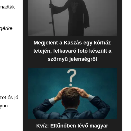
ámadták
Egérke
j
Megjelent a Kaszás egy kórház
tetején, felkavaró fotó készült a
szörnyű jelenségről
zet és jó
gyon
Kvíz: Eltűnőben lévő magyar