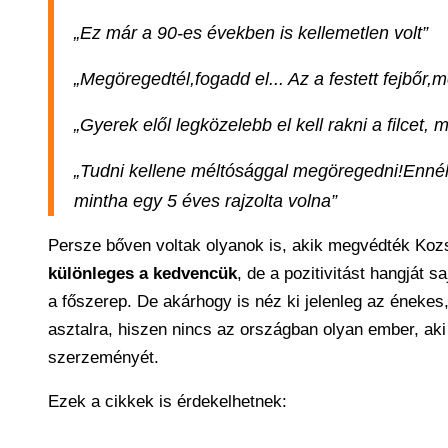
„Ez már a 90-es években is kellemetlen volt”
„Megöregedtél,fogadd el... Az a festett fejbőr,
„Gyerek elől legközelebb el kell rakni a filcet,
„Tudni kellene méltósággal megöregedni!Ennél a
mintha egy 5 éves rajzolta volna”
Persze bőven voltak olyanok is, akik megvédték Kozs
különleges a kedvencük
, de a pozitivitást hangját 
a főszerep. De akárhogy is néz ki jelenleg az énekes, 
asztalra, hiszen nincs az országban olyan ember, aki
szerzeményét.
Ezek a cikkek is érdekelhetnek: