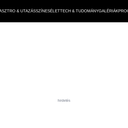
ASZTRO & UTAZÁS
SZÍNES
ÉLET
TECH & TUDOMÁNY
GALÉRIÁK
PRO
hirdetés