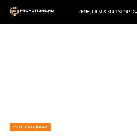
ZENE, FILM & KULT
SPORT
G
CELEB & BULVÁR