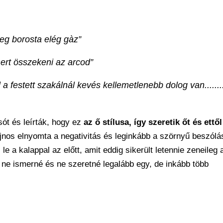
meg borosta elég gàz”
 mert összekeni az arcod”
 festett szakálnál kevés kellemetlenebb dolog van.......
ót és leírták, hogy ez
az ő stílusa, így szeretik őt és ettől
sajnos elnyomta a negativitás és leginkább a szörnyű beszólá
le a kalappal az előtt, amit eddig sikerült letennie zeneileg 
 ne ismerné és ne szeretné legalább egy, de inkább több