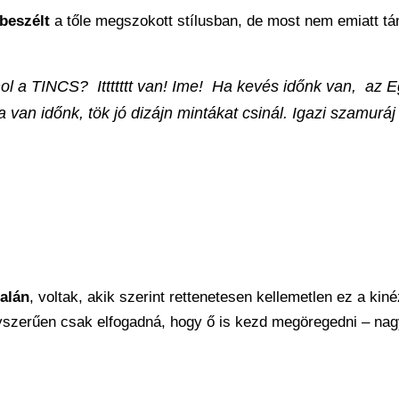
beszélt
a tőle megszokott stílusban, de most nem emiatt t
 a TINCS? Ittttttt van! Ime! Ha kevés időnk van, az 
 van időnk, tök jó dizájn mintákat csinál. Igazi szamurá
nalán
, voltak, akik szerint rettenetesen kellemetlen ez a kiné
egyszerűen csak elfogadná, hogy ő is kezd megöregedni – na