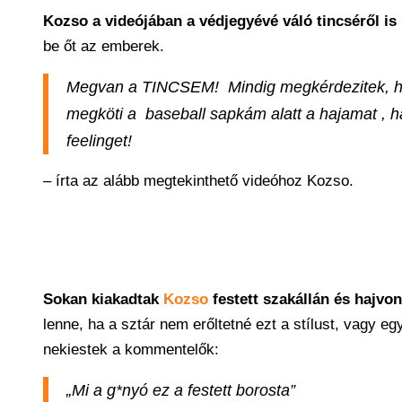
Kozso a videójában a védjegyévé váló tincséről is 
be őt az emberek.
Megvan a TINCSEM! Mindig megkérdezitek, hol
megköti a baseball sapkám alatt a hajamat , ha
feelinget!
– írta az alább megtekinthető videóhoz Kozso.
Sokan kiakadtak
Kozso
festett szakállán és hajvo
lenne, ha a sztár nem erőltetné ezt a stílust, vagy 
nekiestek a kommentelők:
„Mi a g*nyó ez a festett borosta”