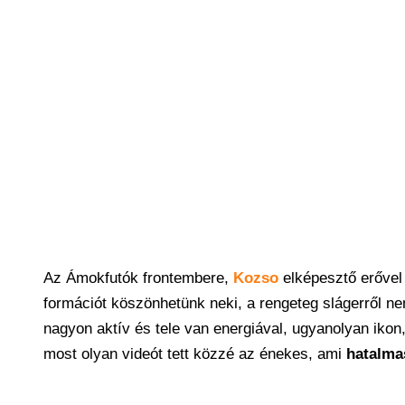
Az Ámokfutók frontembere,
Kozso
elképesztő erővel
formációt köszönhetünk neki, a rengeteg slágerről n
nagyon aktív és tele van energiával, ugyanolyan ikon
most olyan videót tett közzé az énekes, ami
hatalma