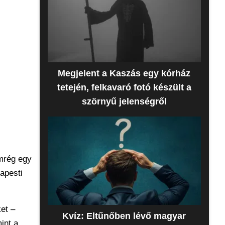
Megjelent a Kaszás egy kórház
tetején, felkavaró fotó készült a
szörnyű jelenségről
mrég egy
apesti
et –
Kvíz: Eltűnőben lévő magyar
int a