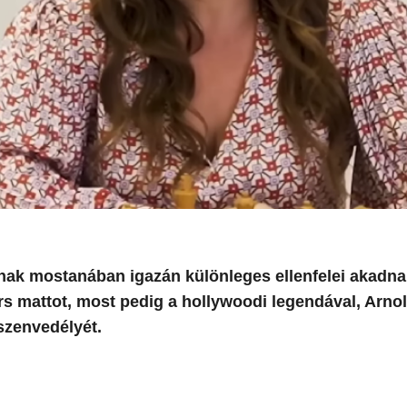
ak mostanában igazán különleges ellenfelei akadna
s mattot, most pedig a hollywoodi legendával, Arno
szenvedélyét.