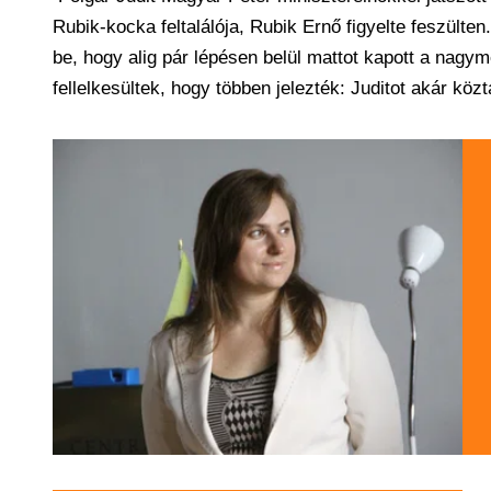
Rubik-kocka feltalálója, Rubik Ernő figyelte feszülten.
be, hogy alig pár lépésen belül mattot kapott a nagy
fellelkesültek, hogy többen jelezték: Juditot akár köz