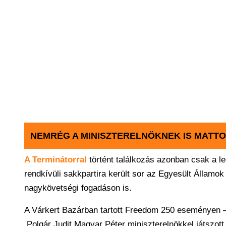
NEMRÉG A MINISZTERELNÖKNEK IS MATTO
A Terminátorral
történt találkozás azonban csak a 
rendkívüli sakkpartira került sor az Egyesült Államo
nagykövetségi fogadáson is.
A Várkert Bazárban tartott Freedom 250 eseményen –
Polgár Judit Magyar Péter miniszterelnökkel játszott