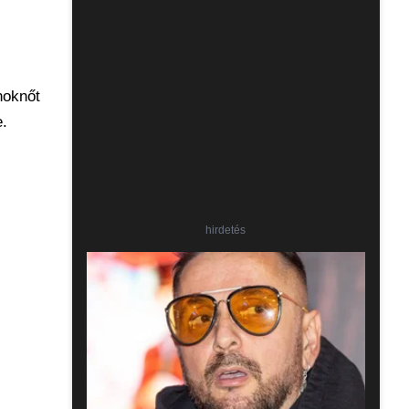
noknőt
e.
hirdetés