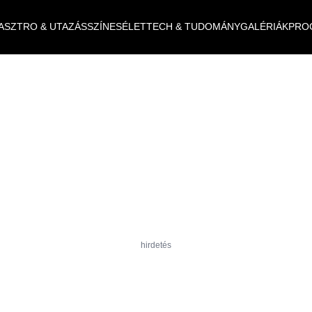
ASZTRO & UTAZÁS
SZÍNES
ÉLET
TECH & TUDOMÁNY
GALÉRIÁK
PRO
hirdetés