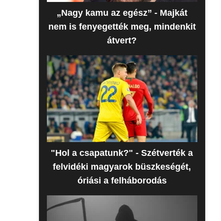
„Nagy kamu az egész” - Majkát
nem is fenyegették meg, mindenkit
átvert?
"Hol a csapatunk?" - Szétverték a
felvidéki magyarok büszkeségét,
óriási a felháborodás