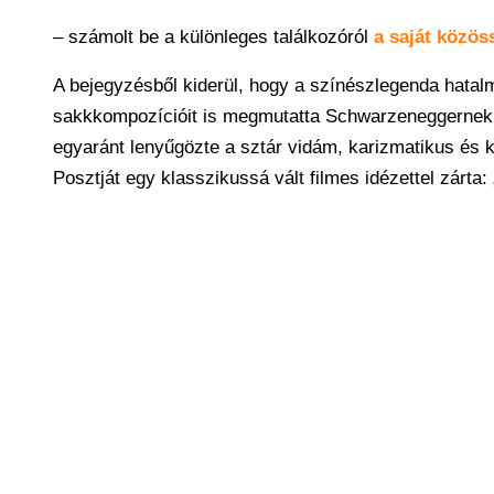
– számolt be a különleges találkozóról
a saját közös
A bejegyzésből kiderül, hogy a színészlegenda hatal
sakkkompozícióit is megmutatta Schwarzeneggernek, a
egyaránt lenyűgözte a sztár vidám, karizmatikus és k
Posztját egy klasszikussá vált filmes idézettel zárta: „