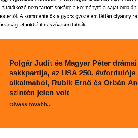
 A találkozó nem tartott sokáig: a kormányfő a saját oldalán 
mestertől. A kommentelők a gyors győzelem láttán olyannyira
társasági elnökként is szívesen látnák.
Polgár Judit és Magyar Péter drámai
sakkpartija, az USA 250. évfordulója
alkalmából, Rubik Ernő és Orbán An
szintén jelen volt
Olvass tovább...