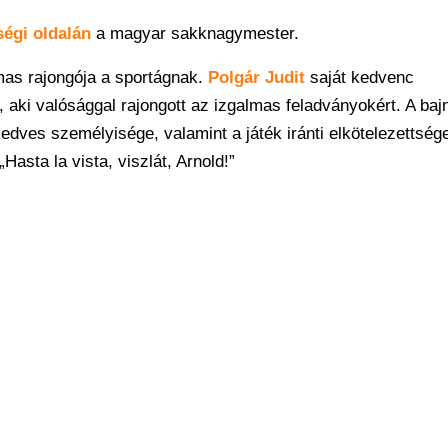
ségi oldalán
a magyar sakknagymester.
mas rajongója a sportágnak.
Polgár Judit
saját kedvenc
ki valósággal rajongott az izgalmas feladványokért. A baj
edves személyisége, valamint a játék iránti elkötelezettség
Hasta la vista, viszlát, Arnold!”