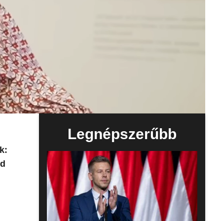
Legnépszerűbb
k:
ld