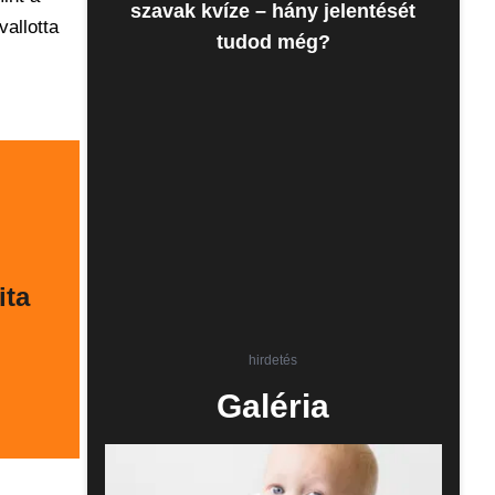
szavak kvíze – hány jelentését
vallotta
tudod még?
ita
hirdetés
Galéria