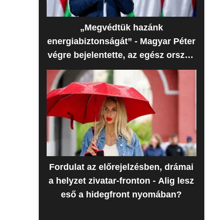
„Megvédtük hazánk
energiabiztonságát” - Magyar Péter
végre bejelentette, az egész ország
erre várt
Fordulat az előrejelzésben, drámai
a helyzet zivatar-fronton - Alig lesz
eső a hidegfront nyomában?