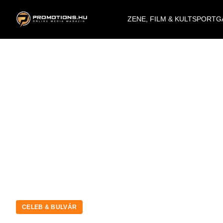
ZENE, FILM & KULT
SPORT
G
CELEB & BULVÁR