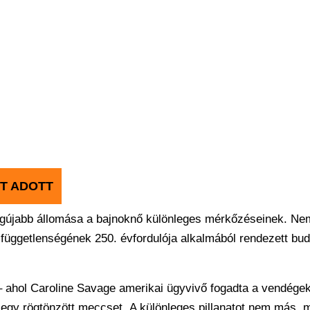
T ADOTT
legújabb állomása a bajnoknő különleges mérkőzéseinek. Ne
k függetlenségének 250. évfordulója alkalmából rendezett bud
 ahol Caroline Savage amerikai ügyvivő fogadta a vendégek
 egy rögtönzött meccset. A különleges pillanatot nem más, m