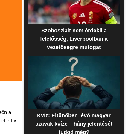
Szoboszlait nem érdekli a
felelősség, Liverpoolban a
vezetőségre mutogat
sön a
Kvíz: Eltűnőben lévő magyar
llett is
szavak kvíze – hány jelentését
tudod még?