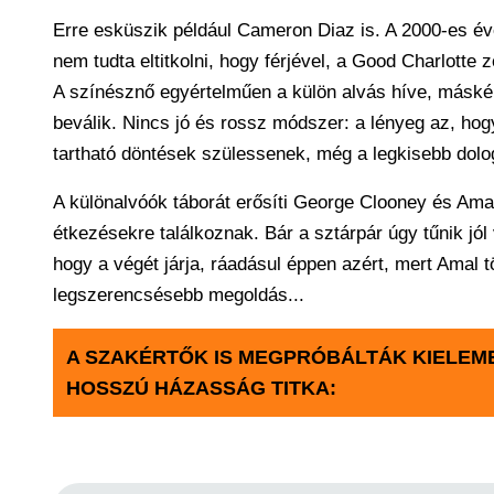
Erre esküszik például Cameron Diaz is. A 2000-es é
nem tudta eltitkolni, hogy férjével, a Good Charlott
A színésznő egyértelműen a külön alvás híve, máskép
beválik. Nincs jó és rossz módszer: a lényeg az, hog
tartható döntések szülessenek, még a legkisebb dolo
A különalvóók táborát erősíti George Clooney és Ama
étkezésekre találkoznak. Bár a sztárpár úgy tűnik jól
hogy a végét járja, ráadásul éppen azért, mert Amal tö
legszerencsésebb megoldás...
A SZAKÉRTŐK IS MEGPRÓBÁLTÁK KIELEME
HOSSZÚ HÁZASSÁG TITKA: