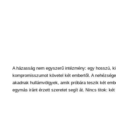
A házasság nem egyszerű intézmény: egy hosszú, kie
kompromisszumot követel két embertől. A nehézségek
akadnak hullámvölgyek, amik próbára teszik két embe
egymás iránt érzett szeretet segít át. Nincs titok: k