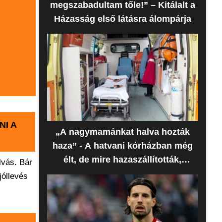
megszabadultam tőle!” – Kitálalt a
Házasság első látásra álompárja
NI A
„A nagymamánkat halva hozták
haza” - A hatvani kórházban még
élt, de mire hazaszállították,
lvás. Bár
meghalt az idős nő
jóllevés