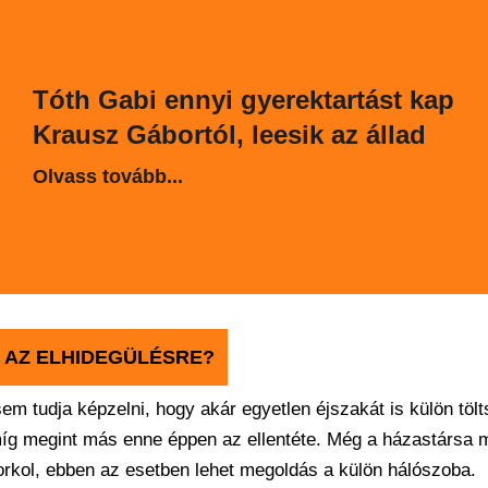
Tóth Gabi ennyi gyerektartást kap
Krausz Gábortól, leesik az állad
Olvass tovább...
 AZ ELHIDEGÜLÉSRE?
sem tudja képzelni, hogy akár egyetlen éjszakát is külön tölt
íg megint más enne éppen az ellentéte. Még a házastársa me
orkol, ebben az esetben lehet megoldás a külön hálószoba.