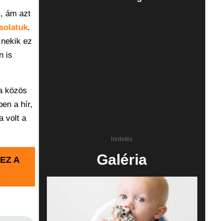
, ám azt
solatuk
.
 nekik ez
n is
 a közös
en a hír,
a volt a
hirdetés
Galéria
EZ A