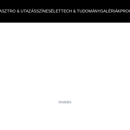
ASZTRO & UTAZÁS
SZÍNES
ÉLET
TECH & TUDOMÁNY
GALÉRIÁK
PRO
hirdetés