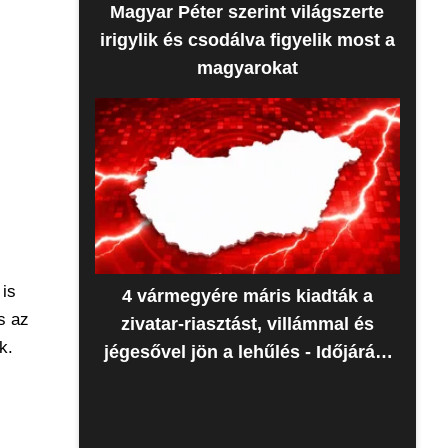
Magyar Péter szerint világszerte
irigylik és csodálva figyelik most a
magyarokat
 is
4 vármegyére máris kiadták a
s az
zivatar-riasztást, villámmal és
k.
jégesővel jön a lehűlés - Időjárás-
előrejelzés