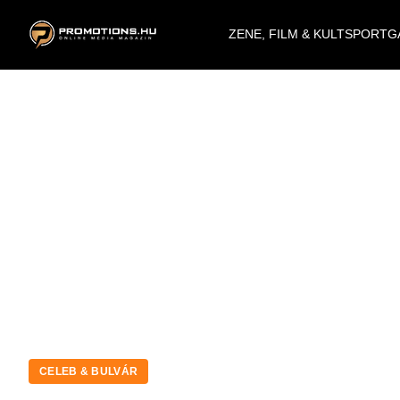
ZENE, FILM & KULT
SPORT
G
CELEB & BULVÁR