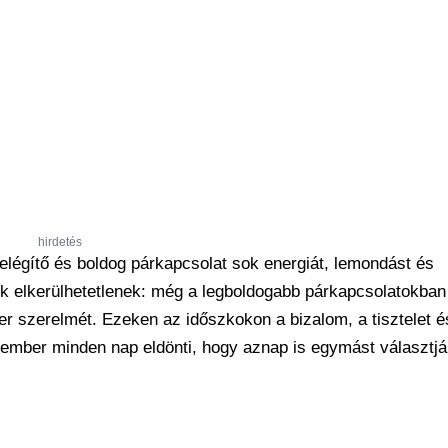
hirdetés
légítő és boldog párkapcsolat sok energiát, lemondást és
 elkerülhetetlenek: még a legboldogabb párkapcsolatokban
r szerelmét. Ezeken az időszkokon a bizalom, a tisztelet é
ét ember minden nap eldönti, hogy aznap is egymást választjá