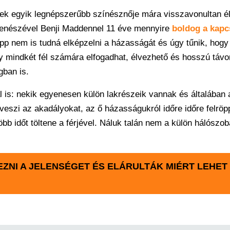
vek egyik legnépszerűbb színésznője mára visszavonultan él
e zenészével Benji Maddennel 11 éve mennyire
boldog a kapc
p nem is tudná elképzelni a házasságát és úgy tűnik, hogy
y mindkét fél számára elfogadhat, élvezhető és hosszú távo
gban is.
l is: nekik egyenesen külön lakrészeik vannak és általában
 veszi az akadályokat, az ő házasságukról időre időre felröpp
bb időt töltene a férjével. Náluk talán nem a külön hálószob
ZNI A JELENSÉGET ÉS ELÁRULTÁK MIÉRT LEHET 