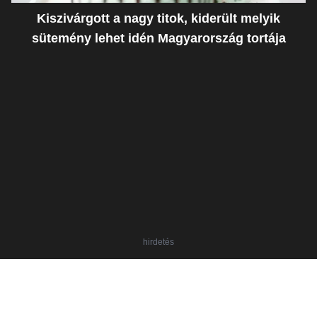
Kiszivárgott a nagy titok, kiderült melyik
sütemény lehet idén Magyarország tortája
hirdetés