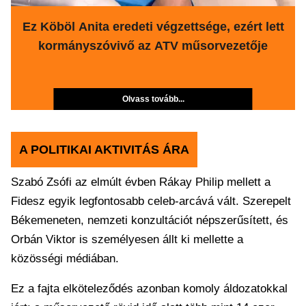
Ez Köböl Anita eredeti végzettsége, ezért lett
kormányszóvivő az ATV műsorvezetője
Olvass tovább...
A POLITIKAI AKTIVITÁS ÁRA
Szabó Zsófi az elmúlt évben Rákay Philip mellett a
Fidesz egyik legfontosabb celeb-arcává vált. Szerepelt
Békemeneten, nemzeti konzultációt népszerűsített, és
Orbán Viktor is személyesen állt ki mellette a
közösségi médiában.
Ez a fajta elköteleződés azonban komoly áldozatokkal