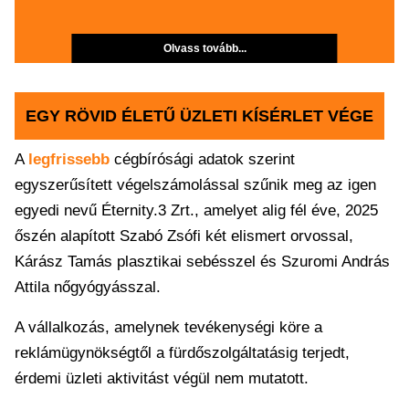
Olvass tovább...
EGY RÖVID ÉLETŰ ÜZLETI KÍSÉRLET VÉGE
A
legfrissebb
cégbírósági adatok szerint
egyszerűsített végelszámolással szűnik meg az igen
egyedi nevű Éternity.3 Zrt., amelyet alig fél éve, 2025
őszén alapított Szabó Zsófi két elismert orvossal,
Kárász Tamás plasztikai sebésszel és Szuromi András
Attila nőgyógyásszal.
A vállalkozás, amelynek tevékenységi köre a
reklámügynökségtől a fürdőszolgáltatásig terjedt,
érdemi üzleti aktivitást végül nem mutatott.