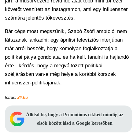
járt: a műsorvezető rövid idő alatt több mint 14 ezer
követőt veszített az Instagramon, ami egy influenszer
számára jelentős tőkevesztés.
Bár cége most megszűnik, Szabó Zsófi ambíciói nem
látszanak lankadni: egy áprilisi televíziós interjúban
már arról beszélt, hogy komolyan foglalkoztatja a
politikai pálya gondolata, és ha kell, tanulni is hajlandó
érte - kérdés, hogy a megváltozott politikai
széljárásban van-e még helye a korábbi korszak
influenszer-politikájának.
forrás:
24.hu
Állítsd be, hogy a Promotions cikkeit mindig az
elsők között lásd a Google keresőben