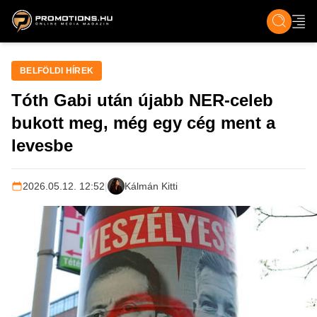
ZENE, FILM & KULT
SPORT
GASZTRO & UTAZÁS
SZÍNES
ÉLET
TECH & TU
BELFÖLDI HÍREK
Tóth Gabi után újabb NER-celeb
bukott meg, még egy cég ment a
levesbe
2026.05.12. 12:52
|
Kálmán Kitti