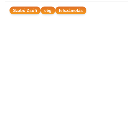
Szabó Zsófi
cég
felszámolás