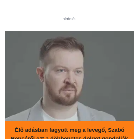
hirdetés
Élő adásban fagyott meg a levegő, Szabó
Bencéről ezt a döbbenetes dolgot gondolják