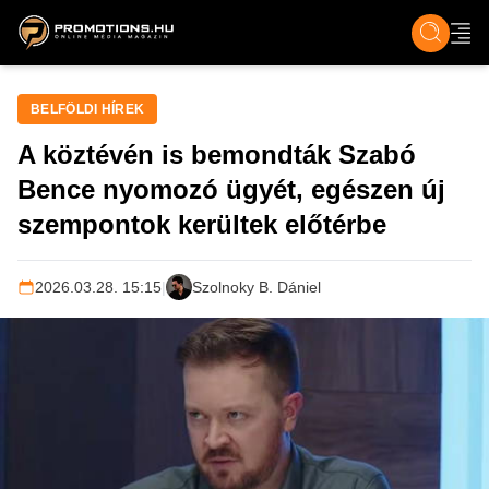
ZENE, FILM & KULT
SPORT
GASZTRO & UTAZÁS
SZÍNES
ÉLET
TECH & TU
BELFÖLDI HÍREK
A köztévén is bemondták Szabó
Bence nyomozó ügyét, egészen új
szempontok kerültek előtérbe
2026.03.28. 15:15
|
Szolnoky B. Dániel