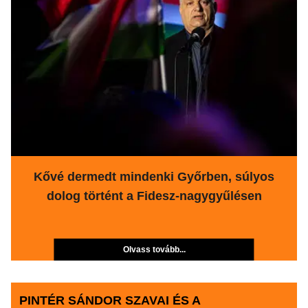
Kővé dermedt mindenki Győrben, súlyos
dolog történt a Fidesz-nagygyűlésen
Olvass tovább...
PINTÉR SÁNDOR SZAVAI ÉS A