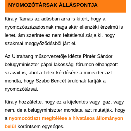
NYOMOZÓTÁRSAK ÁLLÁSPONTJA
Király Tamás az adásban arra is kitért, hogy a
nyomozószázadosnak maga akár ellenzéki érzelmű is
lehet, ám szerinte ez nem feltétlenül zárja ki, hogy
szakmai meggyőződésből járt el.
Az Ultrahang műsorvezetője idézte Pintér Sándor
belügyminiszter pápai lakossági fórumon elhangzott
szavait is, ahol a Telex kérdésére a miniszter azt
mondta, hogy Szabó Bencét árulónak tartják a
nyomozótársai.
Király hozzátette, hogy ez a kijelentés vagy igaz, vagy
nem, de a belügyminiszter mondatai azt mutatják, hogy
a
nyomozótiszt megítélése a hivatásos állományon
belül
korántsem egységes.