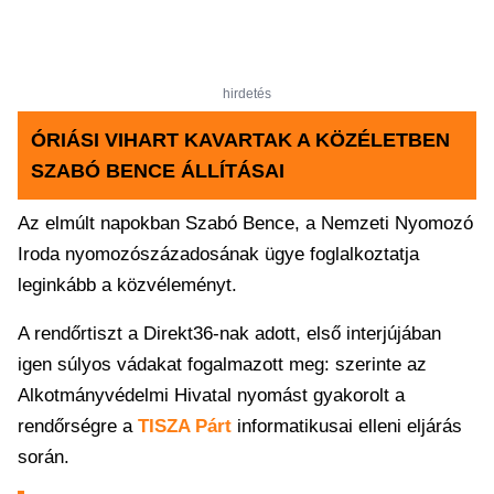
hirdetés
ÓRIÁSI VIHART KAVARTAK A KÖZÉLETBEN
SZABÓ BENCE ÁLLÍTÁSAI
Az elmúlt napokban Szabó Bence, a Nemzeti Nyomozó
Iroda nyomozószázadosának ügye foglalkoztatja
leginkább a közvéleményt.
A rendőrtiszt a Direkt36-nak adott, első interjújában
igen súlyos vádakat fogalmazott meg: szerinte az
Alkotmányvédelmi Hivatal nyomást gyakorolt a
rendőrségre a
TISZA Párt
informatikusai elleni eljárás
során.