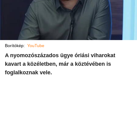
Borítókép:
YouTube
A nyomozószázados ügye óriási viharokat
kavart a közéletben, már a köztévében is
foglalkoznak vele.