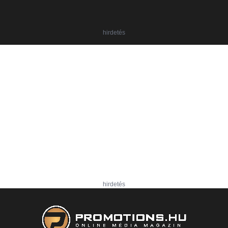
hirdetés
hirdetés