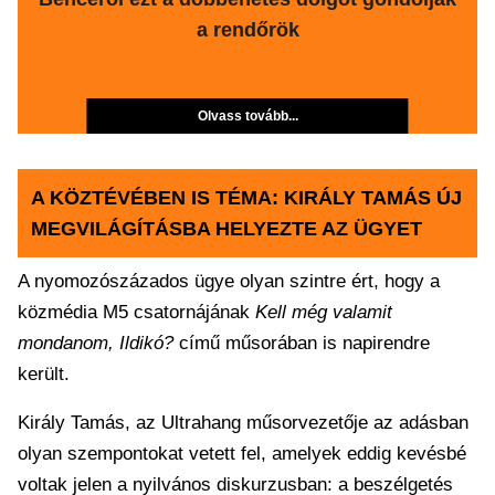
a rendőrök
Olvass tovább...
A KÖZTÉVÉBEN IS TÉMA: KIRÁLY TAMÁS ÚJ
MEGVILÁGÍTÁSBA HELYEZTE AZ ÜGYET
A nyomozószázados ügye olyan szintre ért, hogy a
közmédia M5 csatornájának
Kell még valamit
mondanom, Ildikó?
című műsorában is napirendre
került.
Király Tamás, az Ultrahang műsorvezetője az adásban
olyan szempontokat vetett fel, amelyek eddig kevésbé
voltak jelen a nyilvános diskurzusban: a beszélgetés