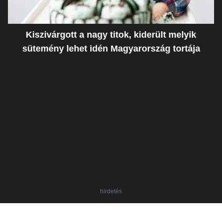
Kiszivárgott a nagy titok, kiderült melyik
sütemény lehet idén Magyarország tortája
hirdetés