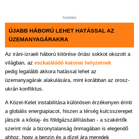
hirdetés
ÚJABB HÁBORÚ LEHET HATÁSSAL AZ
ÜZEMANYAGÁRAKRA
Az iráni-izraeli háború kitörése óriási sokkot okozott a
világban, az
eszkalálódó katonai helyzetnek
pedig legalább akkora hatással lehet az
üzemanyagárak alakulására, mint korábban az orosz-
ukrán konfliktus.
A Közel-Kelet instabilitása különösen érzékenyen érinti
a globális energiapiacot, hiszen a térség kulcsszerepet
játszik a kőolaj- és földgázszállításban - a szakértők
szerint már a bizonytalanság önmagában is elegendő
ahhoz, hogy a benzin és a dízel ára meredek