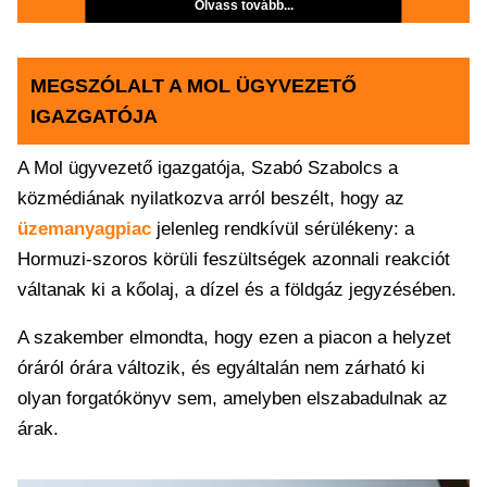
Olvass tovább...
MEGSZÓLALT A MOL ÜGYVEZETŐ
IGAZGATÓJA
A Mol ügyvezető igazgatója, Szabó Szabolcs a
közmédiának nyilatkozva arról beszélt, hogy az
üzemanyagpiac
jelenleg rendkívül sérülékeny: a
Hormuzi-szoros körüli feszültségek azonnali reakciót
váltanak ki a kőolaj, a dízel és a földgáz jegyzésében.
A szakember elmondta, hogy ezen a piacon a helyzet
óráról órára változik, és egyáltalán nem zárható ki
olyan forgatókönyv sem, amelyben elszabadulnak az
árak.