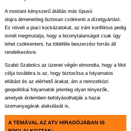
A mostani kényszerű átállás más típusú
olajra átmenetileg biztosan csökkenti a dízelgyártást.
Ez növeli a piaci kockázatokat, az iráni konfliktus pedig
ismét megmutatja, hogy a bizonytalanságot csak úgy
lehet csökkenteni, ha többféle beszerzési forrás áll
rendelkezésre.
Szabó Szabolcs az üzenet végén elmondta, hogy a Mol
célja továbbra is az, hogy biztosítsa a folyamatos
ellátást és az elérhető árakat, ám a nemzetközi
geopolitikai folyamatok jelenleg olyan tényezők,
amelyek érdemben befolyásolhatják a hazai
üzemanyagárak alakulását is.
A TÉMÁVAL AZ ATV HÍRADÓJÁBAN IS
FOGLALKOZTAK: