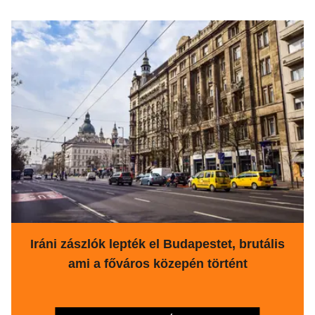
Iráni zászlók lepték el Budapestet, brutális
ami a főváros közepén történt