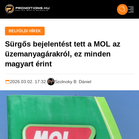
ZENE, FILM & KULT
SPORT
GASZTRO & UTAZÁS
SZÍNES
ÉLET
TECH & TU
BELFÖLDI HÍREK
Sürgős bejelentést tett a MOL az
üzemanyagárakról, ez minden
magyart érint
2026.03.02. 17:32
|
Szolnoky B. Dániel