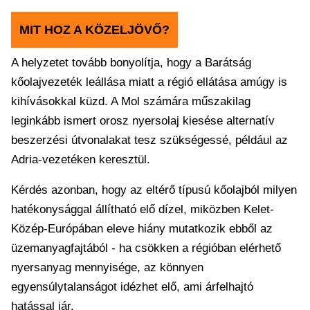
MIT HOZ A KÖZELJÖVŐ?
A helyzetet tovább bonyolítja, hogy a Barátság
kőolajvezeték leállása miatt a régió ellátása amúgy is
kihívásokkal küzd. A Mol számára műszakilag
leginkább ismert orosz nyersolaj kiesése alternatív
beszerzési útvonalakat tesz szükségessé, például az
Adria-vezetéken keresztül.
Kérdés azonban, hogy az eltérő típusú kőolajból milyen
hatékonysággal állítható elő dízel, miközben Kelet-
Közép-Európában eleve hiány mutatkozik ebből az
üzemanyagfajtából - ha csökken a régióban elérhető
nyersanyag mennyisége, az könnyen
egyensúlytalanságot idézhet elő, ami árfelhajtó
hatással jár.