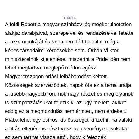
hirdetés
Alföldi Róbert a magyar színházvilág megkerülhetetlen
alakja: darabjaival, szerepeivel és rendezéseivel letette
a keze munkáját és soha nem félt beleállni még a
kénes társadalmi kérdésekbe sem. Orbán Viiktor
miniszterelnök kijelentése, miszerint a Pride idén nem
lehet megtartva, meglepő módon egész
Magyarországon óriási felháborodást keltett.
Közösségek szerveződtek, napok óta ez a téma uralja
a kisebb-nagyobb fórumok nagy részét és még olyanok
is szimpatizálásukat fejezik ki az ügy mellett, akiket
eddig ez a megmozdulás nem érintett, nem érdekelt.
Hiába lehet egy csinos kis összeget kifizetni, ha valaki
a tiltás ellenére is részt vesz az eseményen, sokakat
ez sem tarthat vissza attól, hogy kifejezzék