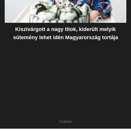
Kiszivárgott a nagy titok, kiderült melyik
sütemény lehet idén Magyarország tortája
hirdetés