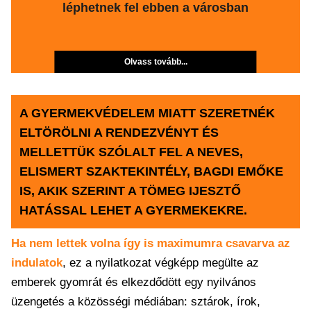
léphetnek fel ebben a városban
Olvass tovább...
A GYERMEKVÉDELEM MIATT SZERETNÉK
ELTÖRÖLNI A RENDEZVÉNYT ÉS
MELLETTÜK SZÓLALT FEL A NEVES,
ELISMERT SZAKTEKINTÉLY, BAGDI EMŐKE
IS, AKIK SZERINT A TÖMEG IJESZTŐ
HATÁSSAL LEHET A GYERMEKEKRE.
Ha nem lettek volna így is maximumra csavarva az
indulatok
, ez a nyilatkozat végképp megülte az
emberek gyomrát és elkezdődött egy nyilvános
üzengetés a közösségi médiában: sztárok, írok,