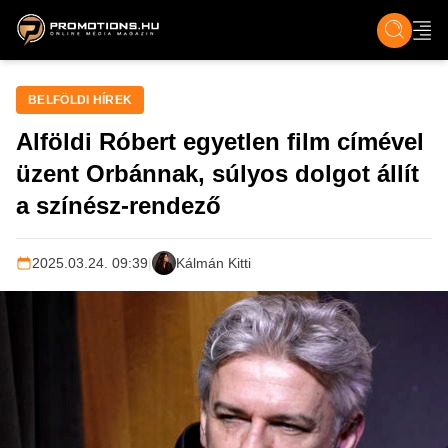
ZENE, FILM & KULT
SPORT
GASZTRO & UTAZÁS
SZÍNES
ÉLET
TECH & TU
BELFÖLDI HÍREK
Alföldi Róbert egyetlen film címével
üzent Orbánnak, súlyos dolgot állít
a színész-rendező
2025.03.24. 09:39
|
Kálmán Kitti