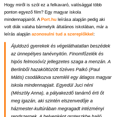
Hogy miről is szól ez a felkavaró, valósággal több
ponton egyező film? Egy magyar iskola
mindennapjairól. A
Port.hu
leírása alapján pedig aki
volt diák valaha bármelyik általános iskolában, már a
leírás alapján
azonosulni tud a szereplőkkel
:
Ájuldozó gyerekek és végeláthatatlan beszédek
az ünnepélyes tanévnyitón. Finomfőzelék és
hipós felmosóvíz jellegzetes szaga a menzán. A
Berlinből hazaköltözött tízéves Palkó (Paul
Mátis) csodálkozva szemléli egy átlagos magyar
iskola mindennapjait. Egyedül Juci néni
(Mészöly Anna), a pályakezdő tanárnő érti őt
meg igazán, aki szintén elszenvedője a
házmester-kultúrában megragadt intézményi
rendszernek. A helyenként groteszkbe hajló,