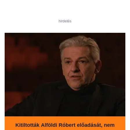
hirdetés
Kitiltották Alföldi Róbert előadását, nem