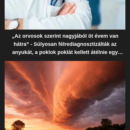
„Az orvosok szerint nagyjából öt évem van
hátra” - Súlyosan félrediagnosztizálták az
anyukát, a poklok poklát kellett átélnie egy
ostoba hiba miatt