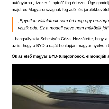
autógyárba „tízezer filippínó” fog érkezni. Úgy gondo
majd, és Magyarországnak fog adó- és járulékbevétel
„Egyetlen vállalatnak sem éri meg egy országb
viszik oda. Ez a modell eleve nem működik jól”
– hangsúlyozta Sebestyén Géza. Hozzátette, hogy a tá
az is, hogy a BYD a saját honlapján magyar nyelven 
Ők az első magyar BYD-tulajdonosok, elmondják a 