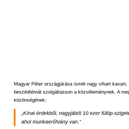
Magyar Péter országjárása ismét nagy vihart kavart,
beszédtémát szolgáltasson a közvéleménynek. A meg
közönségének:
„Kínai érdekből, nagyjából 10 ezer fülöp-szige
ahol munkaerőhiány van.”