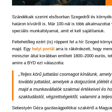
Szándékaik szerint elsősorban Szegedről és környék
határon kívülről is. Már 100-nál is több alkalmazottat
speciális munkafolyamat, amit el kell sajátítaniuk.
Feltehetőleg ezért (is) röppent fel a hír Szeged körny
majd. Egy
helyi portál
arra is rákérdezett, hogy men
miniszter által korábban említett 1800–2000 eurós, te
amire a BYD ezt válaszolta:
„Teljes körű juttatási csomagot kínálunk, amel
további juttatást, amelyek a dolgozóink jólété
majd a munkavállalók szakmai értékeivel és hoz
szaktudástól, végzettségektől, valamint a teljes
Sebestyén Géza gazdaságpolitikai szakértő a Magyar 