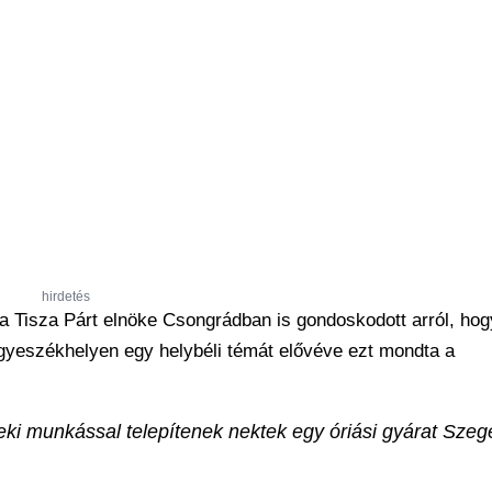
hirdetés
 a Tisza Párt elnöke Csongrádban is gondoskodott arról, hog
yeszékhelyen egy helybéli témát elővéve ezt mondta a
teki munkással telepítenek nektek egy óriási gyárat Szeg