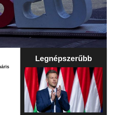
Legnépszerűbb
áris