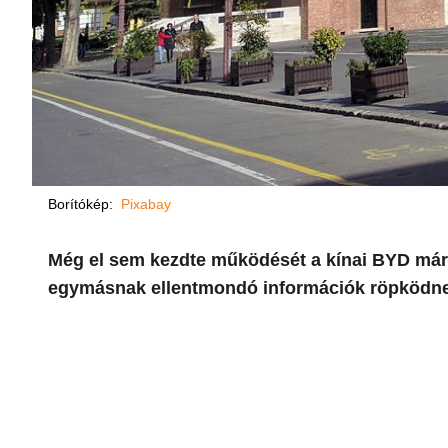
Borítókép:
Pixabay
Még el sem kezdte működését a kínai BYD már
egymásnak ellentmondó információk röpködnek