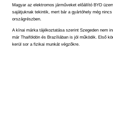
Magyar az elektromos járműveket előállító BYD üzem
sajátjuknak tekintik, mert bár a gyártóhely még nin
országrészben.
A kínai márka tájékoztatása szerint Szegeden nem i
már Thaiföldön és Brazíliában is jól működik. Első k
kerül sor a fizikai munkát végzőkre.