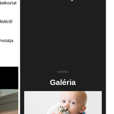
lalkoztat
eléről
mutatja
hirdetés
Galéria