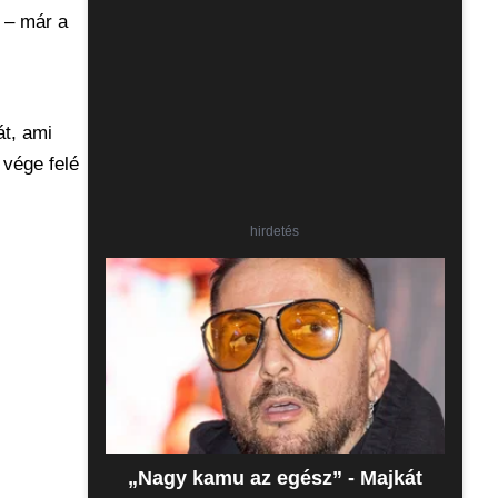
 – már a
t, ami
 vége felé
hirdetés
„Nagy kamu az egész” - Majkát