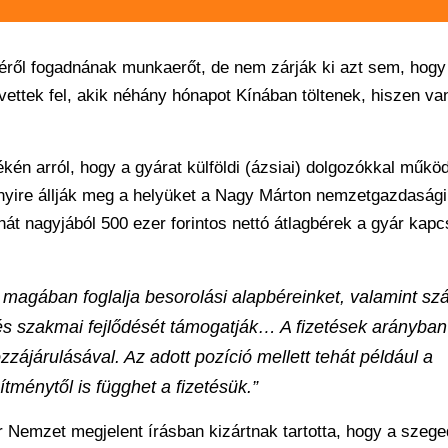
éről fogadnának munkaerőt, de nem zárják ki azt sem, hogy
 vettek fel, akik néhány hónapot Kínában töltenek, hiszen va
ékén arról, hogy a gyárat külföldi (ázsiai) dolgozókkal működ
nyire állják meg a helyüket a Nagy Márton nemzetgazdasági
hát nagyjából 500 ezer forintos nettó átlagbérek a gyár kapc
y magában foglalja besorolási alapbéreinket, valamint s
t és szakmai fejlődését támogatják… A fizetések arányban
zájárulásával. Az adott pozíció mellett tehát például a
ítménytől is függhet a fizetésük.”
Nemzet megjelent írásban kizártnak tartotta, hogy a szege