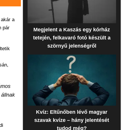
 akár a
n pár
Megjelent a Kaszás egy kórház
tetején, felkavaró fotó készült a
szörnyű jelenségről
tetik
sán,
zámos
 állnak
Kvíz: Eltűnőben lévő magyar
szavak kvíze – hány jelentését
di
tudod még?