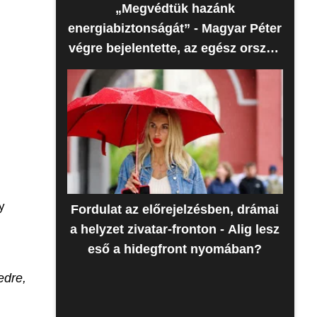
„Megvédtük hazánk
energiabiztonságát” - Magyar Péter
végre bejelentette, az egész ország
erre várt
y
Fordulat az előrejelzésben, drámai
a helyzet zivatar-fronton - Alig lesz
eső a hidegfront nyomában?
edre,