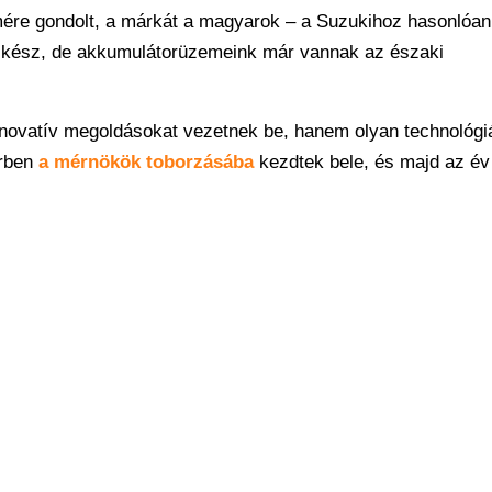
ére gondolt, a márkát a magyarok – a Suzukihoz hasonlóan
cs kész, de akkumulátorüzemeink már vannak az északi
nnovatív megoldásokat vezetnek be, hanem olyan technológiá
örben
a mérnökök toborzásába
kezdtek bele, és majd az év