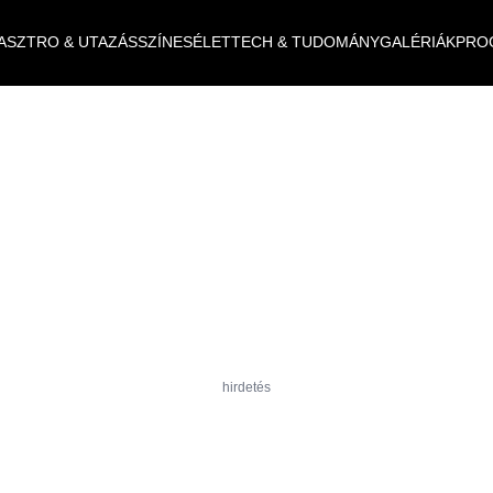
ASZTRO & UTAZÁS
SZÍNES
ÉLET
TECH & TUDOMÁNY
GALÉRIÁK
PRO
hirdetés