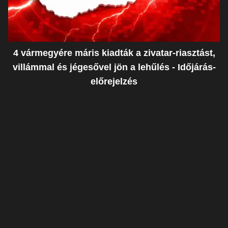
4 vármegyére máris kiadták a zivatar-riasztást,
villámmal és jégesővel jön a lehűlés - Időjárás-
előrejelzés