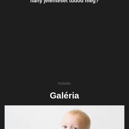
hány jelentését tudod még?
hirdetés
Galéria