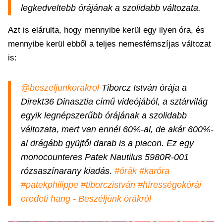
legkedveltebb órájának a szolidabb változata.
Azt is elárulta, hogy mennyibe kerül egy ilyen óra, és
mennyibe kerül ebből a teljes nemesfémszíjas változat
is:
@beszeljunkorakrol
Tiborcz István órája a
Direkt36 Dinasztia című videójából, a sztárvilág
egyik legnépszerűbb órájának a szolidabb
változata, mert van ennél 60%-al, de akár 600%-
al drágább gyüjtői darab is a piacon. Ez egy
monocounteres Patek Nautilus 5980R-001
rózsaszínarany kiadás.
#órák
#karóra
#patekphilippe
#tiborczistván
#hírességekórái
eredeti hang - Beszéljünk órákról