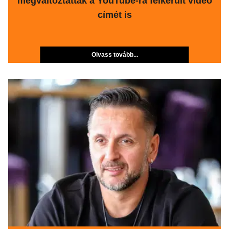
megváltoztatták a YouTube-ra felkerült videó
címét is
Olvass tovább...