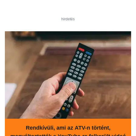
hirdetés
Rendkívüli, ami az ATV-n történt,