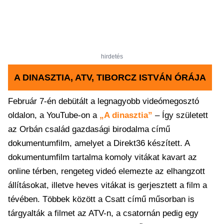
hirdetés
A DINASZTIA, ATV, TIBORCZ ISTVÁN ÓRÁJA
Február 7-én debütált a legnagyobb videómegosztó
oldalon, a YouTube-on a
„A dinasztia”
– Így született
az Orbán család gazdasági birodalma című
dokumentumfilm, amelyet a Direkt36 készített. A
dokumentumfilm tartalma komoly vitákat kavart az
online térben, rengeteg videó elemezte az elhangzott
állításokat, illetve heves vitákat is gerjesztett a film a
tévében. Többek között a Csatt című műsorban is
tárgyalták a filmet az ATV-n, a csatornán pedig egy