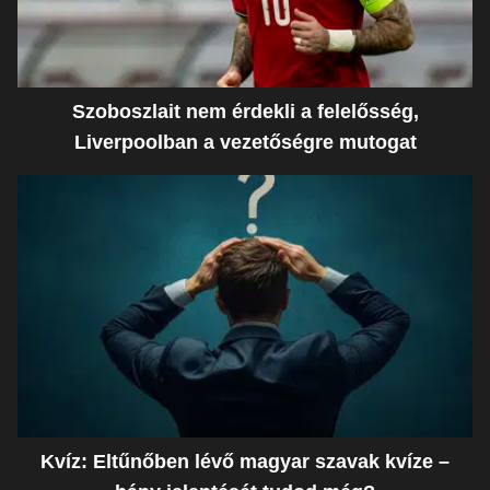
Szoboszlait nem érdekli a felelősség,
Liverpoolban a vezetőségre mutogat
Kvíz: Eltűnőben lévő magyar szavak kvíze –