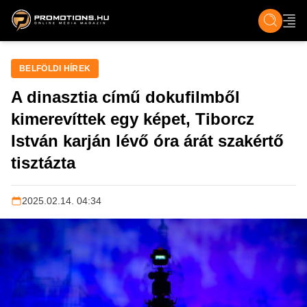
ZENE, FILM & KULT
SPORT
GASZTRO & UTAZÁS
SZÍNES
ÉLET
TECH & TU
BELFÖLDI HÍREK
A dinasztia című dokufilmből
kimerevíttek egy képet, Tiborcz
István karján lévő óra árát szakértő
tisztázta
2025.02.14. 04:34