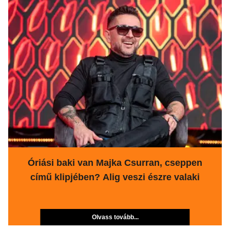
Óriási baki van Majka Csurran, cseppen
című klipjében? Alig veszi észre valaki
Olvass tovább...