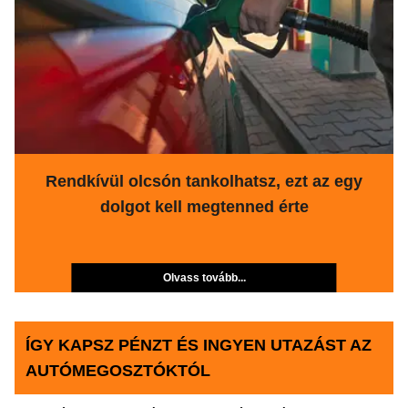
Rendkívül olcsón tankolhatsz, ezt az egy
dolgot kell megtenned érte
Olvass tovább...
ÍGY KAPSZ PÉNZT ÉS INGYEN UTAZÁST AZ
AUTÓMEGOSZTÓKTÓL