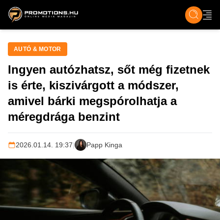
ZENE, FILM & KULT
SPORT
GASZTRO & UTAZÁS
SZÍNES
ÉLET
TECH & TU
AUTÓ & MOTOR
Ingyen autózhatsz, sőt még fizetnek
is érte, kiszivárgott a módszer,
amivel bárki megspórolhatja a
méregdrága benzint
2026.01.14. 19:37
|
Papp Kinga