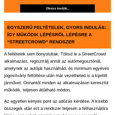
Olvass tovább...
EGYSZERŰ FELTÉTELEK, GYORS INDULÁS:
ÍGY MŰKÖDIK LÉPÉSRŐL LÉPÉSRE A
“STREETCROWD” RENDSZER
A feltételek sem bonyolultak. Töltsd le a StreetCrowd
alkalmazást, regisztrálj annál az autómegosztónál,
amelynek az autóját használnád, és minimum egyéves
jogosítvány feltöltése után már vezetheted is a kijelölt
járművet. Onnantól minden az alkalmazáson keresztül
működik, teljesen átlátható módon.
Az egyetlen kényes pont az adózás kérdése. A kisebb
összegek után ezt a rendszer teljesen a felhasználóra