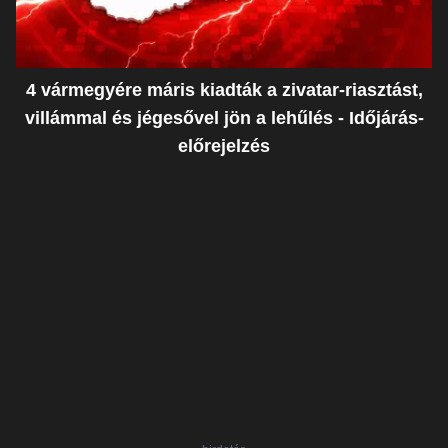
4 vármegyére máris kiadták a zivatar-riasztást,
villámmal és jégesővel jön a lehűlés - Időjárás-
előrejelzés