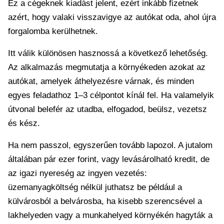
Ez a cégeknek kiadást jelent, ezért inkább fizetnek
azért, hogy valaki visszavigye az autókat oda, ahol újra
forgalomba kerülhetnek.
Itt válik különösen hasznossá a következő lehetőség.
Az alkalmazás megmutatja a környékeden azokat az
autókat, amelyek áthelyezésre várnak, és minden
egyes feladathoz 1–3 célpontot kínál fel. Ha valamelyik
útvonal belefér az utadba, elfogadod, beülsz, vezetsz
és kész.
Ha nem passzol, egyszerűen tovább lapozol. A jutalom
általában pár ezer forint, vagy levásárolható kredit, de
az igazi nyereség az ingyen vezetés:
üzemanyagköltség nélkül juthatsz be például a
külvárosból a belvárosba, ha kisebb szerencsével a
lakhelyeden vagy a munkahelyed környékén hagyták a