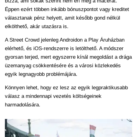
bízza, ami sokak szerint nem éri meg a macerát.
Éppen ezért többen inkább bónuszpontot vagy kreditet
választanak pénz helyett, amit később gond nélkül
elkölthető, akár utazásra is.
A Street Crowd jelenleg Androidon a Play Áruházban
elérhető, és iOS-rendszerre is letölthető. A módszer
gyorsan terjed, mert egyszerre kínál megoldást a drága
üzemanyag csökkentésére és a városi közlekedés
egyik legnagyobb problémájára.
Könnyen lehet, hogy ez lesz az egyik legpraktikusabb
válasz a mindennapi vezetés költségeinek
harmadolására.