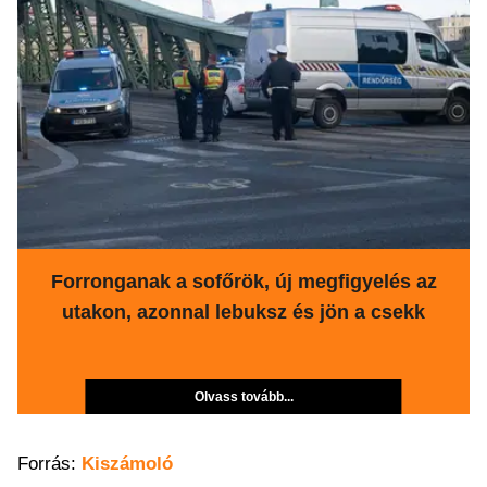
Forronganak a sofőrök, új megfigyelés az
utakon, azonnal lebuksz és jön a csekk
Olvass tovább...
Forrás:
Kiszámoló