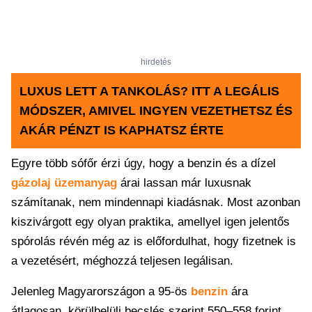
hirdetés
LUXUS LETT A TANKOLÁS? ITT A LEGÁLIS
MÓDSZER, AMIVEL INGYEN VEZETHETSZ ÉS
AKÁR PÉNZT IS KAPHATSZ ÉRTE
Egyre több sófőr érzi úgy, hogy a benzin és a dízel
gázolaj
üzemanyag
árai lassan már luxusnak
számítanak, nem mindennapi kiadásnak. Most azonban
kiszivárgott egy olyan praktika, amellyel igen jelentős
spórolás révén még az is előfordulhat, hogy fizetnek is
a vezetésért, méghozzá teljesen legálisan.
Jelenleg Magyarországon a 95-ös
benzin
ára
átlagosan, körülbelüli becslés szerint 550–558 forint