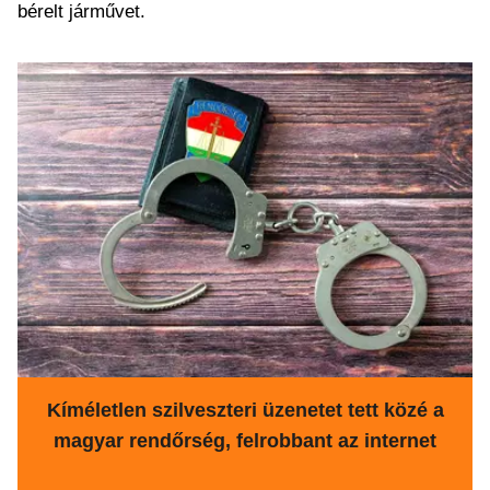
bérelt járművet.
Kíméletlen szilveszteri üzenetet tett közé a
magyar rendőrség, felrobbant az internet