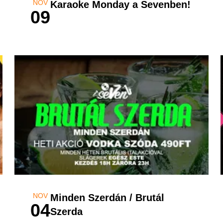
NOV
Karaoke Monday a Sevenben!
09
NOV
Minden Szerdán / Brutál
04
Szerda