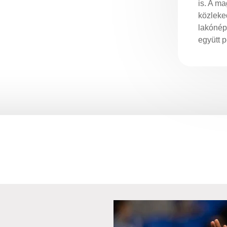
is. A ma
közleked
lakónép
együtt p