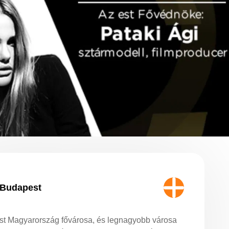
Budapest
t Magyarország fővárosa, és legnagyobb városa