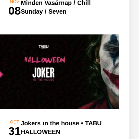
NOV
Minden Vasárnap / Chill
08
Sunday / Seven
OCT
Jokers in the house • TABU
31
HALLOWEEN