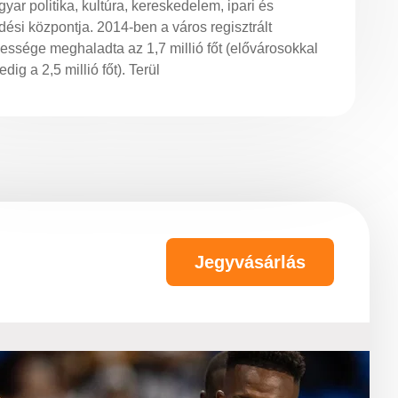
gyar politika, kultúra, kereskedelem, ipari és
ési központja. 2014-ben a város regisztrált
essége meghaladta az 1,7 millió főt (elővárosokkal
edig a 2,5 millió főt). Terül
Jegyvásárlás