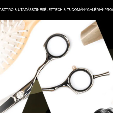
ASZTRO & UTAZÁS
SZÍNES
ÉLET
TECH & TUDOMÁNY
GALÉRIÁK
PRO