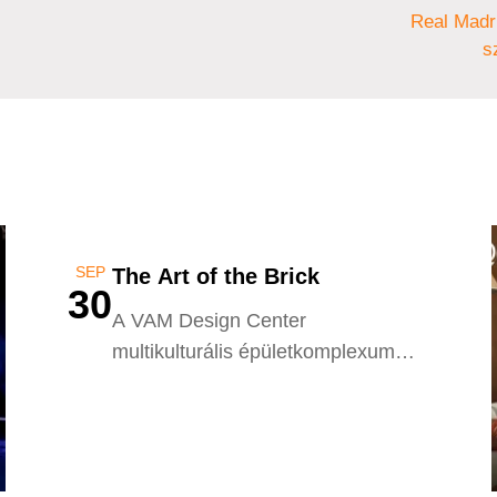
csilla
Real Madr
s
SEP
The Art of the Brick
30
A VAM Design Center
multikulturális épületkomplexum
Budapest VI. kerületében, a Király
utca 26. alatt.