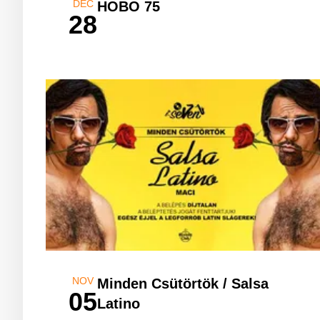
DEC
HOBO 75
28
NOV
Minden Csütörtök / Salsa
05
Latino